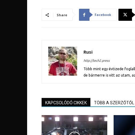
Facebook
Share
Rusi
http://tech2.press
Több mint egy évtizede fogl
de bármerre is vitt az utam, a
KAPCSOLÓDÓ CIKKEK
TÖBB A SZERZŐTŐL