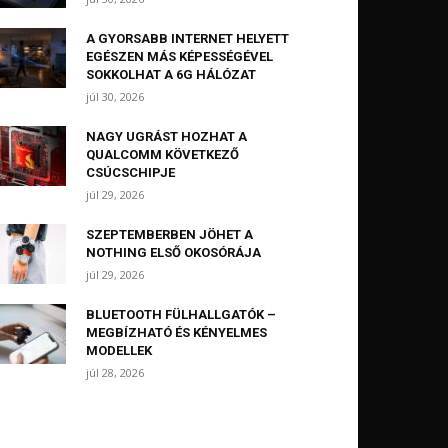
A GYORSABB INTERNET HELYETT
EGÉSZEN MÁS KÉPESSÉGÉVEL
SOKKOLHAT A 6G HÁLÓZAT
júl 30, 2026
NAGY UGRÁST HOZHAT A
QUALCOMM KÖVETKEZŐ
CSÚCSCHIPJE
júl 29, 2026
SZEPTEMBERBEN JÖHET A
NOTHING ELSŐ OKOSÓRÁJA
júl 29, 2026
BLUETOOTH FÜLHALLGATÓK –
MEGBÍZHATÓ ÉS KÉNYELMES
MODELLEK
júl 28, 2026