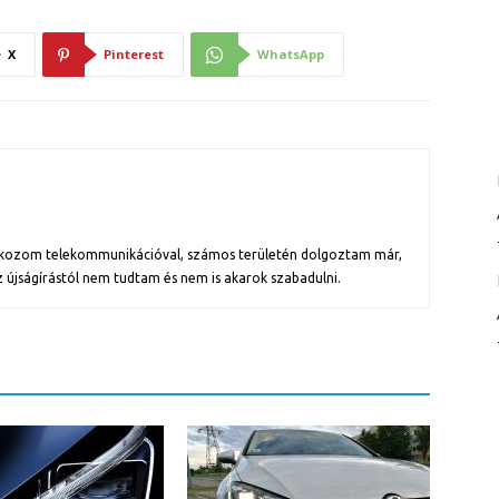
X
Pinterest
WhatsApp
alkozom telekommunikációval, számos területén dolgoztam már,
z újságírástól nem tudtam és nem is akarok szabadulni.