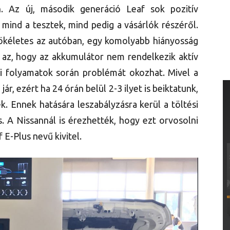
. Az új, második generáció Leaf sok pozitív
, mind a tesztek, mind pedig a vásárlók részéről.
ökéletes az autóban, egy komolyabb hiányosság
az, hogy az akkumulátor nem rendelkezik aktív
ési folyamatok során problémát okozhat. Mivel a
ár, ezért ha 24 órán belül 2-3 ilyet is beiktatunk,
. Ennek hatására leszabályzásra kerül a töltési
és. A Nissannál is érezhették, hogy ezt orvosolni
 E-Plus nevű kivitel.