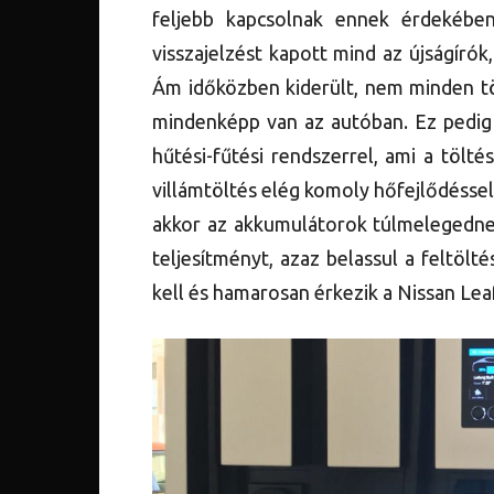
feljebb kapcsolnak ennek érdekében
visszajelzést kapott mind az újságírók
Ám időközben kiderült, nem minden t
mindenképp van az autóban. Ez pedig 
hűtési-fűtési rendszerrel, ami a tölt
villámtöltés elég komoly hőfejlődéssel j
akkor az akkumulátorok túlmelegednek
teljesítményt, azaz belassul a feltölt
kell és hamarosan érkezik a Nissan Leaf