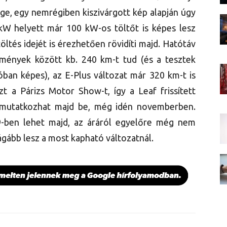
ge, egy nemrégiben kiszivárgott kép alapján úgy
50 kW helyett már 100 kW-os töltőt is képes lesz
öltés idejét is érezhetően rövidíti majd. Hatótáv
ülmények között kb. 240 km-t tud (és a tesztek
lóban képes), az E-Plus változat már 320 km-t is
zt a Párizs Motor Show-t, így a Leaf frissített
 mutatkozhat majd be, még idén novemberben.
9-ben lehet majd, az áráról egyelőre még nem
rágább lesz a most kapható változatnál.