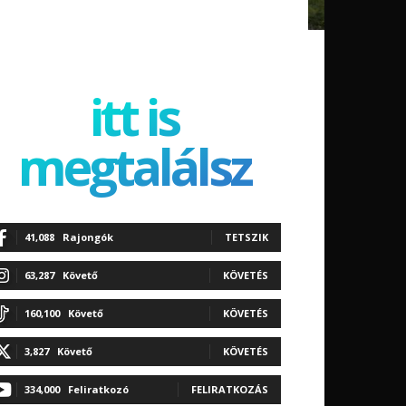
itt is
megtalálsz
41,088
Rajongók
TETSZIK
63,287
Követő
KÖVETÉS
160,100
Követő
KÖVETÉS
3,827
Követő
KÖVETÉS
334,000
Feliratkozó
FELIRATKOZÁS