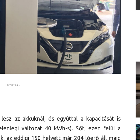
- Hirdetés -
lesz az akkuknál, és egyúttal a kapacitását is
lenlegi változat 40 kWh-s). Sőt, ezen felül a
ák, az eddigi 150 helyett már 204 lóerő áll majd