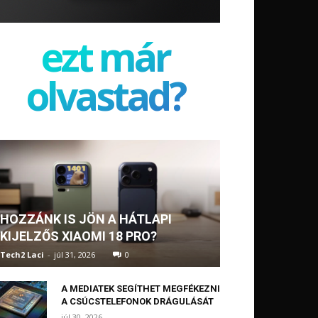
ezt már
olvastad?
HOZZÁNK IS JÖN A HÁTLAPI
KIJELZŐS XIAOMI 18 PRO?
Tech2 Laci
-
júl 31, 2026
0
A MEDIATEK SEGÍTHET MEGFÉKEZNI
A CSÚCSTELEFONOK DRÁGULÁSÁT
júl 30, 2026