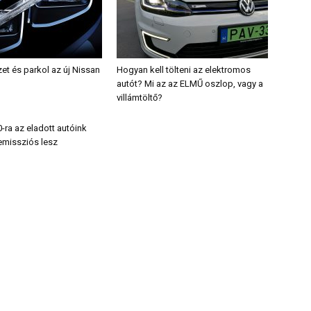
et és parkol az új Nissan
Hogyan kell tölteni az elektromos
autót? Mi az az ELMŰ oszlop, vagy a
villámtöltő?
-ra az eladott autóink
emissziós lesz