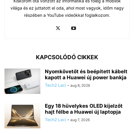
Kiskorom óta vonzott az informatika és főleg a mobilok
világa és ez juttatott el oda, ahol most vagyok, időm nagy
részében a YouTube videókkal foglalkozom.
KAPCSOLÓDÓ CIKKEK
Nyomkövetőt és beépített kábelt
kapott a Huawei új power bankja
Tech2 Laci
-
aug 8, 2026
Egy 18 hüvelykes OLED kijelzőt
hajt félbe a Huawei új laptopja
Tech2 Laci
-
aug 7, 2026