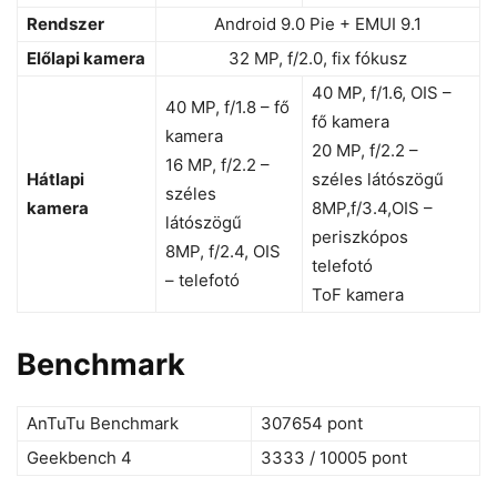
Rendszer
Android 9.0 Pie + EMUI 9.1
Előlapi kamera
32 MP, f/2.0, fix fókusz
40 MP, f/1.6, OIS –
40 MP, f/1.8 – fő
fő kamera
kamera
20 MP, f/2.2 –
16 MP, f/2.2 –
Hátlapi
széles látószögű
széles
kamera
8MP,f/3.4,OIS –
látószögű
periszkópos
8MP, f/2.4, OIS
telefotó
– telefotó
ToF kamera
Benchmark
AnTuTu Benchmark
307654 pont
Geekbench 4
3333 / 10005 pont