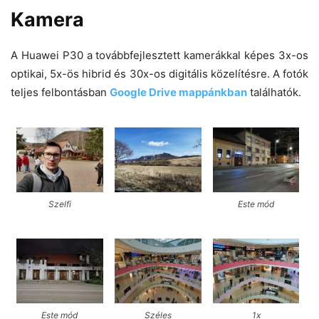
Kamera
A Huawei P30 a továbbfejlesztett kamerákkal képes 3x-os
optikai, 5x-ös hibrid és 30x-os digitális közelítésre. A fotók
teljes felbontásban
Google Drive mappánkban
találhatók.
Szelfi
Este mód
Este mód
Széles
1x