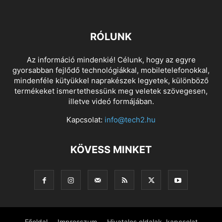
RÓLUNK
Az információ mindenkié! Célunk, hogy az egyre
gyorsabban fejlődő technológiákkal, mobiletelefonokkal,
mindenféle kütyükkel naprakészek legyetek, különböző
termékeket ismertethessünk meg veletek szövegesen,
illetve videó formájában.
Kapcsolat:
info@tech2.hu
KÖVESS MINKET
Főoldal
Impresszum
Hivatalos oldalak, kapcsolat