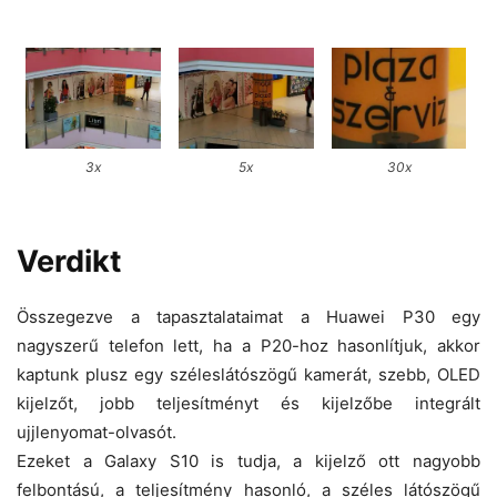
3x
5x
30x
Verdikt
Összegezve a tapasztalataimat a Huawei P30 egy
nagyszerű telefon lett, ha a P20-hoz hasonlítjuk, akkor
kaptunk plusz egy széleslátószögű kamerát, szebb, OLED
kijelzőt, jobb teljesítményt és kijelzőbe integrált
ujjlenyomat-olvasót.
Ezeket a Galaxy S10 is tudja, a kijelző ott nagyobb
felbontású, a teljesítmény hasonló, a széles látószögű