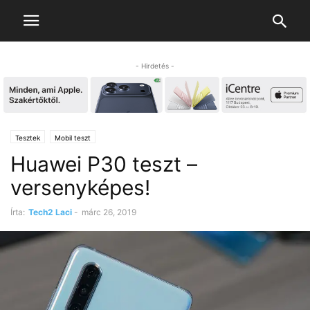
- Hirdetés -
Tesztek
Mobil teszt
Huawei P30 teszt –
versenyképes!
Írta:
Tech2 Laci
-
márc 26, 2019