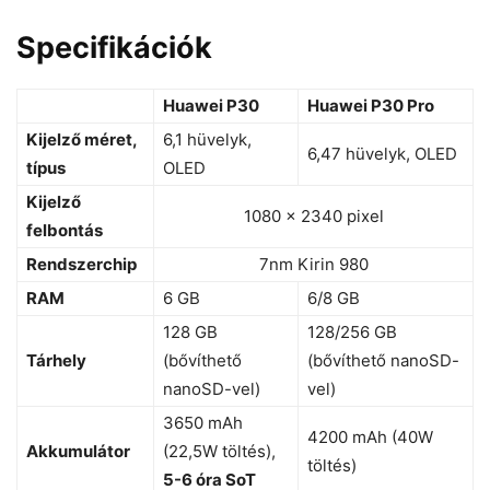
Specifikációk
Huawei P30
Huawei P30 Pro
Kijelző méret,
6,1 hüvelyk,
6,47 hüvelyk, OLED
típus
OLED
Kijelző
1080 x 2340 pixel
felbontás
Rendszerchip
7nm Kirin 980
RAM
6 GB
6/8 GB
128 GB
128/256 GB
Tárhely
(bővíthető
(bővíthető nanoSD-
nanoSD-vel)
vel)
3650 mAh
4200 mAh (40W
Akkumulátor
(22,5W töltés),
töltés)
5-6 óra SoT