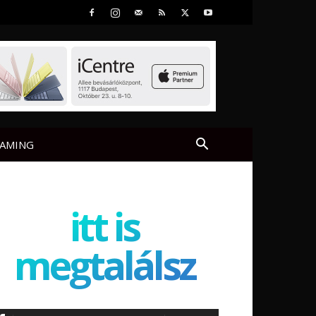
AMING
itt is
megtalálsz