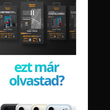
ezt már
olvastad?