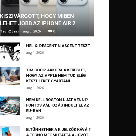
KISZIVÁRGOTT, HOGY MIBEN
LEHET JOBB AZ IPHONE AIR 2
Tech2 Laci
-
aug 3, 2026
0
HELIX: DESCENT N ASCENT TESZT
aug 1, 2026
TIM COOK: AKKORA A KERESLET,
HOGY AZ APPLE NEM TUD ELÉG
KÉSZÜLÉKET GYÁRTANI
aug 1, 2026
NEM KELL RÖGTÖN ÚJAT VENNI?
FONTOS VÁLTOZÁS INDULT EL AZ
EU-BAN
aug 1, 2026
ELTŰNHETNEK A KIJELZŐK KÁVÁI?
A TECNO MEGMUTATTA A JÖVŐT