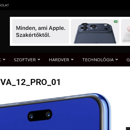
SOLAT
K
SZOFTVER
HARDVER
TECHNOLÓGIA
G
VA_12_PRO_01