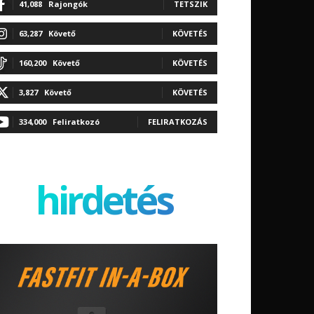
41,088
Rajongók
TETSZIK
63,287
Követő
KÖVETÉS
160,200
Követő
KÖVETÉS
3,827
Követő
KÖVETÉS
334,000
Feliratkozó
FELIRATKOZÁS
hirdetés