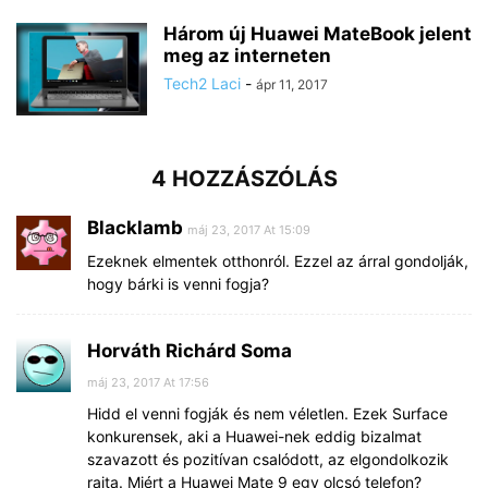
Három új Huawei MateBook jelent
meg az interneten
Tech2 Laci
-
ápr 11, 2017
4 HOZZÁSZÓLÁS
Blacklamb
máj 23, 2017 At 15:09
Ezeknek elmentek otthonról. Ezzel az árral gondolják,
hogy bárki is venni fogja?
Horváth Richárd Soma
máj 23, 2017 At 17:56
Hidd el venni fogják és nem véletlen. Ezek Surface
konkurensek, aki a Huawei-nek eddig bizalmat
szavazott és pozitívan csalódott, az elgondolkozik
rajta. Miért a Huawei Mate 9 egy olcsó telefon?