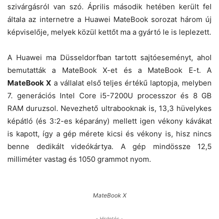
szivárgásról van szó. Április második hetében került fel
általa az internetre a Huawei MateBook sorozat három új
képviselője, melyek közül kettőt ma a gyártó le is leplezett.
A Huawei ma Düsseldorfban tartott sajtóeseményt, ahol
bemutatták a MateBook X-et és a MateBook E-t. A
MateBook X
a vállalat első teljes értékű laptopja, melyben
7. generációs Intel Core i5-7200U processzor és 8 GB
RAM duruzsol. Nevezhető ultrabooknak is, 13,3 hüvelykes
képátló (és 3:2-es képarány) mellett igen vékony kávákat
is kapott, így a gép mérete kicsi és vékony is, hisz nincs
benne dedikált videókártya. A gép mindössze 12,5
milliméter vastag és 1050 grammot nyom.
MateBook X
- Hirdetés -