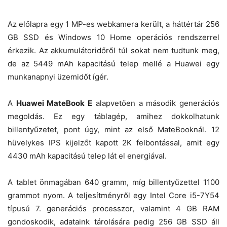
Az előlapra egy 1 MP-es webkamera került, a háttértár 256
GB SSD és Windows 10 Home operációs rendszerrel
érkezik. Az akkumulátoridőről túl sokat nem tudtunk meg,
de az 5449 mAh kapacitású telep mellé a Huawei egy
munkanapnyi üzemidőt ígér.
A
Huawei MateBook E
alapvetően a második generációs
megoldás. Ez egy táblagép, amihez dokkolhatunk
billentyűzetet, pont úgy, mint az első MateBooknál. 12
hüvelykes IPS kijelzőt kapott 2K felbontással, amit egy
4430 mAh kapacitású telep lát el energiával.
A tablet önmagában 640 gramm, míg billentyűzettel 1100
grammot nyom. A teljesítményről egy Intel Core i5-7Y54
típusú 7. generációs processzor, valamint 4 GB RAM
gondoskodik, adataink tárolására pedig 256 GB SSD áll