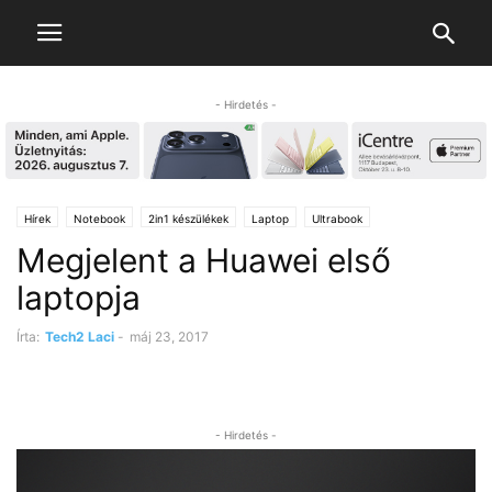
- Hirdetés -
Hírek
Notebook
2in1 készülékek
Laptop
Ultrabook
Megjelent a Huawei első
laptopja
Írta:
Tech2 Laci
-
máj 23, 2017
- Hirdetés -