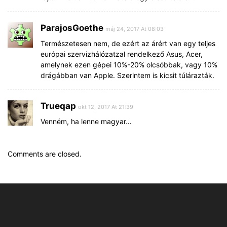
ParajosGoethe
máj 24, 2017 At 08:03
Természetesen nem, de ezért az árért van egy teljes
európai szervizhálózatzal rendelkező Asus, Acer,
amelynek ezen gépei 10%-20% olcsóbbak, vagy 10%
drágábban van Apple. Szerintem is kicsit túlárazták.
Trueqap
okt 12, 2017 At 21:39
Venném, ha lenne magyar…
Comments are closed.