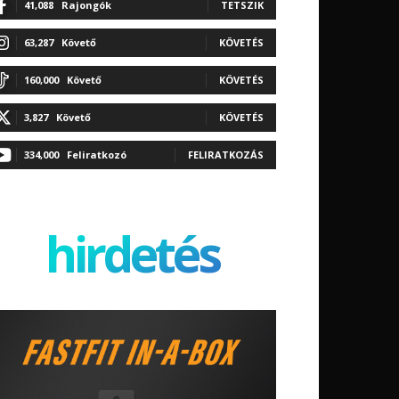
41,088
Rajongók
TETSZIK
63,287
Követő
KÖVETÉS
160,000
Követő
KÖVETÉS
3,827
Követő
KÖVETÉS
334,000
Feliratkozó
FELIRATKOZÁS
hirdetés