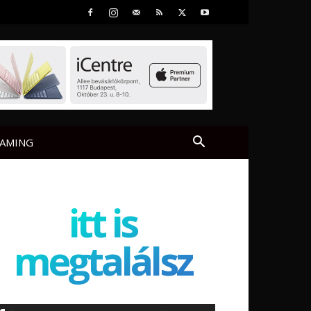
AMING
itt is
megtalálsz