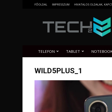
FŐOLDAL
IMPRESSZUM
HIVATALOS OLDALAK, KAPC
Tech2.hu
TELEFON
TABLET
NOTEBOO
WILD5PLUS_1