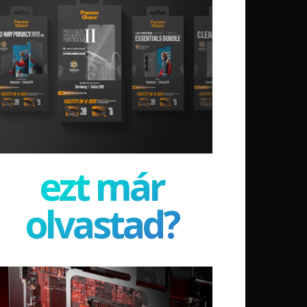
ezt már
olvastad?