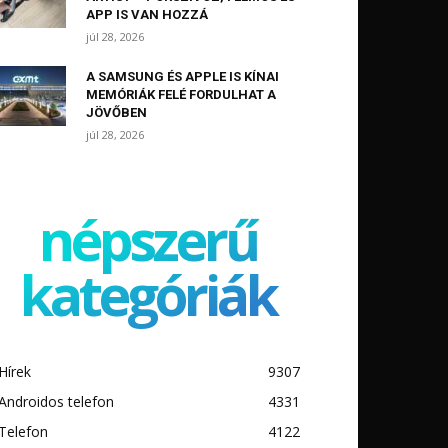
APP IS VAN HOZZÁ
júl 28, 2026
A SAMSUNG ÉS APPLE IS KÍNAI
MEMÓRIÁK FELÉ FORDULHAT A
JÖVŐBEN
júl 28, 2026
népszerű
kategóriák
Hírek
9307
Androidos telefon
4331
Telefon
4122