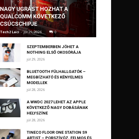
NAGY UGRÁST HOZHAT A
QUALCOMM KÖVETKEZŐ
CSÚCSCHIPJE
Tech2 Laci
-
júl 29, 2026
0
SZEPTEMBERBEN JÖHET A
NOTHING ELSŐ OKOSÓRÁJA
júl 29, 2026
BLUETOOTH FÜLHALLGATÓK –
MEGBÍZHATÓ ÉS KÉNYELMES
MODELLEK
júl 28, 2026
A WWDC 2027 LEHET AZ APPLE
KÖVETKEZŐ NAGY DOBÁSÁNAK
HELYSZÍNE
júl 28, 2026
TINECO FLOOR ONE STATION S9
ARTIST – PORSZÍVÓZ, FELMOS ÉS