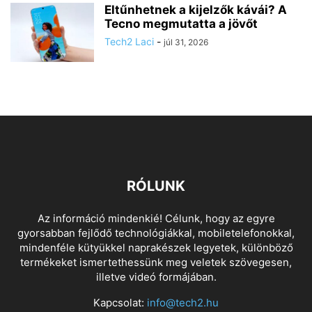
Eltűnhetnek a kijelzők kávái? A
Tecno megmutatta a jövőt
Tech2 Laci
-
júl 31, 2026
RÓLUNK
Az információ mindenkié! Célunk, hogy az egyre
gyorsabban fejlődő technológiákkal, mobiletelefonokkal,
mindenféle kütyükkel naprakészek legyetek, különböző
termékeket ismertethessünk meg veletek szövegesen,
illetve videó formájában.
Kapcsolat:
info@tech2.hu