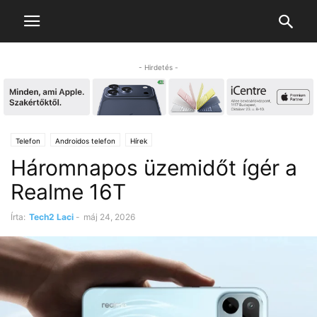
- Hirdetés -
Telefon
Androidos telefon
Hírek
Háromnapos üzemidőt ígér a
Realme 16T
Írta:
Tech2 Laci
-
máj 24, 2026