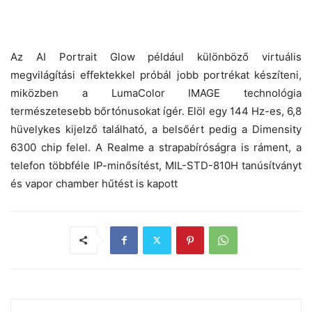
Az AI Portrait Glow például különböző virtuális
megvilágítási effektekkel próbál jobb portrékat készíteni,
miközben a LumaColor IMAGE technológia
természetesebb bőrtónusokat ígér. Elöl egy 144 Hz-es, 6,8
hüvelykes kijelző található, a belsőért pedig a Dimensity
6300 chip felel. A Realme a strapabíróságra is ráment, a
telefon többféle IP-minősítést, MIL-STD-810H tanúsítványt
és vapor chamber hűtést is kapott