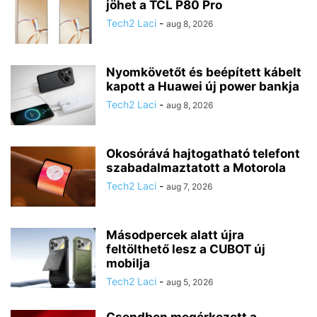
jöhet a TCL P80 Pro
Tech2 Laci
-
aug 8, 2026
Nyomkövetőt és beépített kábelt
kapott a Huawei új power bankja
Tech2 Laci
-
aug 8, 2026
Okosórává hajtogatható telefont
szabadalmaztatott a Motorola
Tech2 Laci
-
aug 7, 2026
Másodpercek alatt újra
feltölthető lesz a CUBOT új
mobilja
Tech2 Laci
-
aug 5, 2026
Csendben megérkezett a