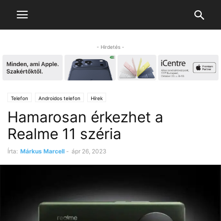
- Hirdetés -
Telefon
Androidos telefon
Hírek
Hamarosan érkezhet a
Realme 11 széria
Írta:
Márkus Marcell
-
ápr 26, 2023