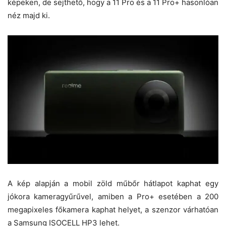
képeken, de sejthető, hogy a 11 Pro és a 11 Pro+ hasonlóan
néz majd ki.
A kép alapján a mobil zöld műbőr hátlapot kaphat egy
jókora kameragyűrűvel, amiben a Pro+ esetében a 200
megapixeles főkamera kaphat helyet, a szenzor várhatóan
a Samsung ISOCELL HP3 lehet.