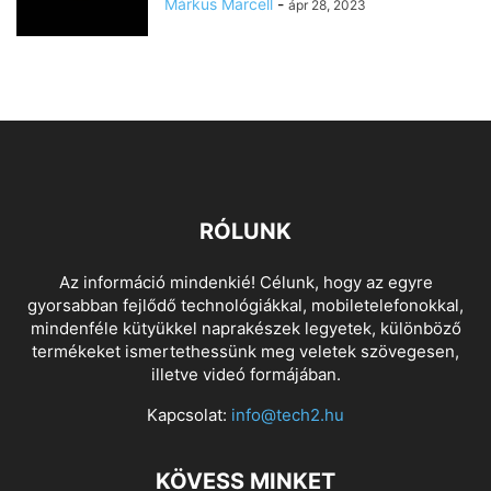
Márkus Marcell
-
ápr 28, 2023
RÓLUNK
Az információ mindenkié! Célunk, hogy az egyre
gyorsabban fejlődő technológiákkal, mobiletelefonokkal,
mindenféle kütyükkel naprakészek legyetek, különböző
termékeket ismertethessünk meg veletek szövegesen,
illetve videó formájában.
Kapcsolat:
info@tech2.hu
KÖVESS MINKET