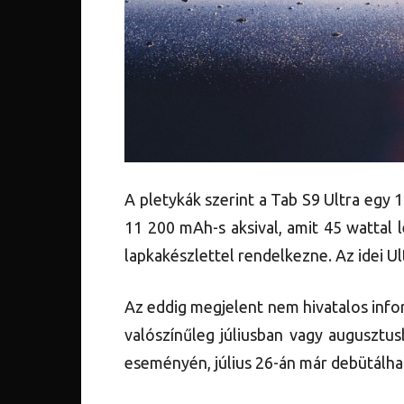
A pletykák szerint a Tab S9 Ultra egy 
11 200 mAh-s aksival, amit 45 wattal 
lapkakészlettel rendelkezne. Az idei Ul
Az eddig megjelent nem hivatalos info
valószínűleg júliusban vagy augusztu
eseményén, július 26-án már debütálha