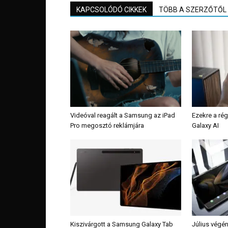
KAPCSOLÓDÓ CIKKEK
TÖBB A SZERZŐTŐL
Videóval reagált a Samsung az iPad
Ezekre a ré
Pro megosztó reklámjára
Galaxy AI
Kiszivárgott a Samsung Galaxy Tab
Július végén