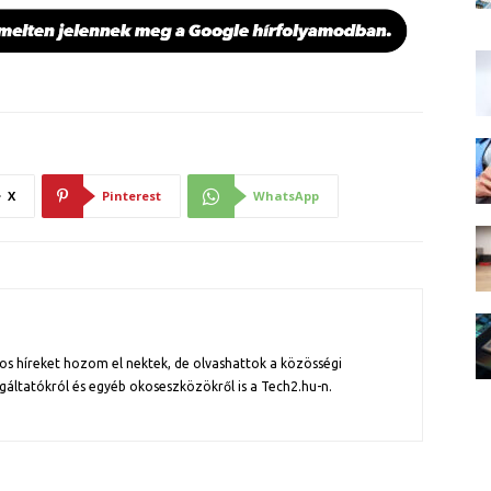
X
Pinterest
WhatsApp
os híreket hozom el nektek, de olvashattok a közösségi
gáltatókról és egyéb okoseszközökről is a Tech2.hu-n.