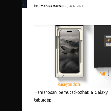
Írta:
Márkus Marcell
-
jún 12, 2023
Hamarosan bemutatkozhat a Galaxy Ta
táblagép.