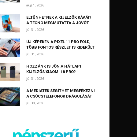
aug 1, 2026
ELTŰNHETNEK A KIJELZŐK KÁVÁI?
A TECNO MEGMUTATTA A JÖVŐT
júl 31, 2026
ÚJ KÉPEKEN A PIXEL 11 PRO FOLD,
TÖBB FONTOS RÉSZLET IS KIDERÜLT
júl 31, 2026
HOZZÁNK IS JÖN A HÁTLAPI
KIJELZŐS XIAOMI 18 PRO?
júl 31, 2026
A MEDIATEK SEGÍTHET MEGFÉKEZNI
A CSÚCSTELEFONOK DRÁGULÁSÁT
júl 30, 2026
népszerű