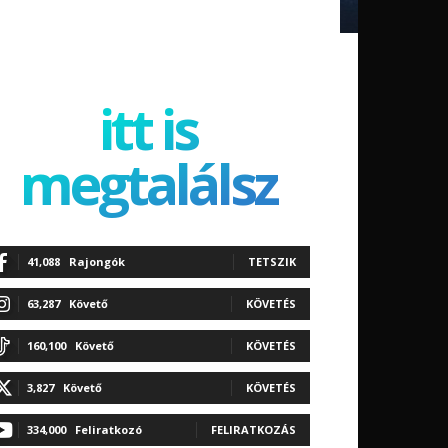
itt is
megtalálsz
41,088
Rajongók
TETSZIK
63,287
Követő
KÖVETÉS
160,100
Követő
KÖVETÉS
3,827
Követő
KÖVETÉS
334,000
Feliratkozó
FELIRATKOZÁS