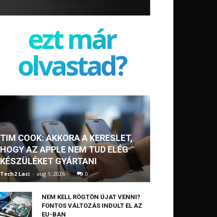
ezt már
olvastad?
TIM COOK: AKKORA A KERESLET,
HOGY AZ APPLE NEM TUD ELÉG
KÉSZÜLÉKET GYÁRTANI
Tech2 Laci
-
aug 1, 2026
0
NEM KELL RÖGTÖN ÚJAT VENNI?
FONTOS VÁLTOZÁS INDULT EL AZ
EU-BAN