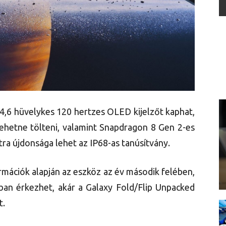
14,6 hüvelykes 120 hertzes OLED kijelzőt kaphat,
lehetne tölteni, valamint Snapdragon 8 Gen 2-es
tra újdonsága lehet az IP68-as tanúsítvány.
rmációk alapján az eszköz az év második felében,
sban érkezhet, akár a Galaxy Fold/Flip Unpacked
t.