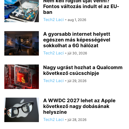
Nem kell rögtön újat venni?
Fontos változás indult el az EU-
ban
Tech2 Laci
-
aug 1, 2026
A gyorsabb internet helyett
egészen más képességével
sokkolhat a 6G hálózat
Tech2 Laci
-
júl 30, 2026
Nagy ugrást hozhat a Qualcomm
következő csúcschipje
Tech2 Laci
-
júl 29, 2026
A WWDC 2027 lehet az Apple
következő nagy dobásának
helyszíne
Tech2 Laci
-
júl 28, 2026