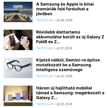
A Samsung és Apple is kínai
memóriák felé fordulhat a
jövőben
Tech2 Laci
-
júl 28, 2026
Rövidebb élettartamú
akkumulátor került az új Galaxy Z
Fold8 és Z...
Tech2 Laci
-
júl 27, 2026
Kijelző nélkül, Gemini-re építve
mutatkozott be a Samsung
intelligens szemüvege
Tech2 Laci
-
júl 22, 2026
Három új hajlítható mobillal
támad a Samsung: megérkezett a
Galaxy Z...
Tech2 Laci
-
júl 22, 2026