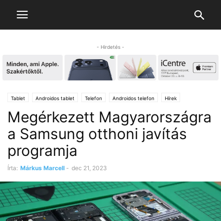
- Hirdetés -
Tablet
Androidos tablet
Telefon
Androidos telefon
Hírek
Megérkezett Magyarországra
Notebook
Laptop
a Samsung otthoni javítás
programja
Írta:
Márkus Marcell
-
dec 21, 2023