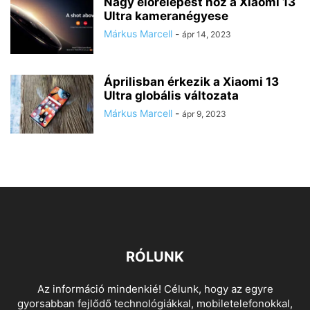
Nagy előrelépést hoz a Xiaomi 13
Ultra kameranégyese
Márkus Marcell
-
ápr 14, 2023
Áprilisban érkezik a Xiaomi 13
Ultra globális változata
Márkus Marcell
-
ápr 9, 2023
RÓLUNK
Az információ mindenkié! Célunk, hogy az egyre
gyorsabban fejlődő technológiákkal, mobiletelefonokkal,