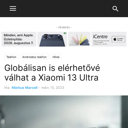
- Hirdetés -
Telefon
Androidos telefon
Hírek
Globálisan is elérhetővé
válhat a Xiaomi 13 Ultra
Írta:
Márkus Marcell
-
márc 15, 2023