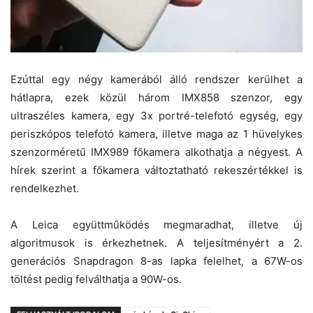
Ezúttal egy négy kamerából álló rendszer kerülhet a
hátlapra, ezek közül három IMX858 szenzor, egy
ultraszéles kamera, egy 3x portré-telefotó egység, egy
periszkópos telefotó kamera, illetve maga az 1 hüvelykes
szenzorméretű IMX989 főkamera alkothatja a négyest. A
hírek szerint a főkamera változtatható rekeszértékkel is
rendelkezhet.
A Leica együttműködés megmaradhat, illetve új
algoritmusok is érkezhetnek. A teljesítményért a 2.
generációs Snapdragon 8-as lapka felelhet, a 67W-os
töltést pedig felválthatja a 90W-os.