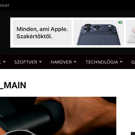
SOLAT
K
SZOFTVER
HARDVER
TECHNOLÓGIA
G
_MAIN