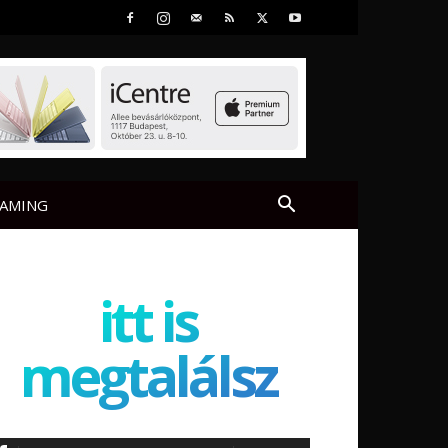
AMING
itt is
megtalálsz