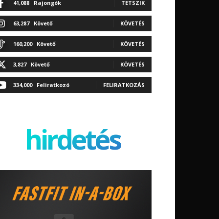
41,088
Rajongók
TETSZIK
63,287
Követő
KÖVETÉS
160,200
Követő
KÖVETÉS
3,827
Követő
KÖVETÉS
334,000
Feliratkozó
FELIRATKOZÁS
hirdetés