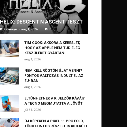
HELIX: DESCENT N ASCENT TESZT
K_Seweryn
-
aug 1, 2026
0
TIM COOK: AKKORA A KERESLET,
HOGY AZ APPLE NEM TUD ELÉG
KÉSZÜLÉKET GYÁRTANI
aug 1, 2026
NEM KELL RÖGTÖN ÚJAT VENNI?
FONTOS VÁLTOZÁS INDULT EL AZ
EU-BAN
aug 1, 2026
ELTŰNHETNEK A KIJELZŐK KÁVÁI?
A TECNO MEGMUTATTA A JÖVŐT
júl 31, 2026
ÚJ KÉPEKEN A PIXEL 11 PRO FOLD,
TÖBB FONTOS RÉSZLET IS KIDERÜLT