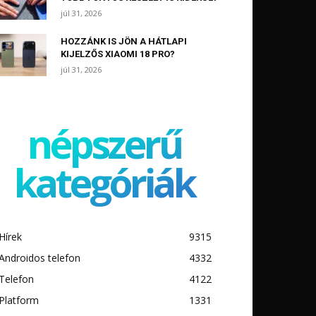
júl 31, 2026
HOZZÁNK IS JÖN A HÁTLAPI
KIJELZŐS XIAOMI 18 PRO?
júl 31, 2026
népszerű
kategóriák
Hírek
9315
Androidos telefon
4332
Telefon
4122
Platform
1331