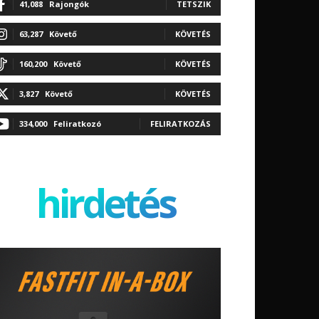
41,088
Rajongók
TETSZIK
63,287
Követő
KÖVETÉS
160,200
Követő
KÖVETÉS
3,827
Követő
KÖVETÉS
334,000
Feliratkozó
FELIRATKOZÁS
hirdetés