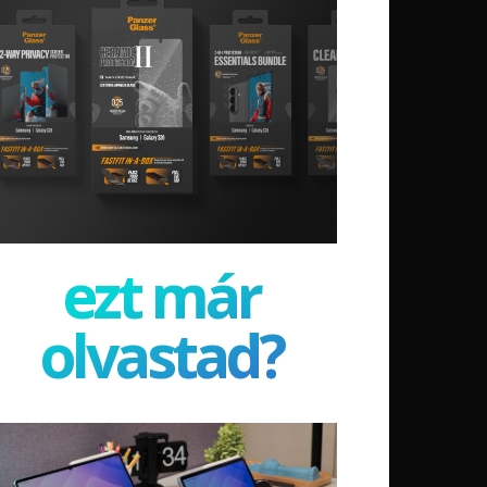
ezt már
olvastad?