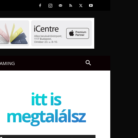
AMING
itt is
megtalálsz