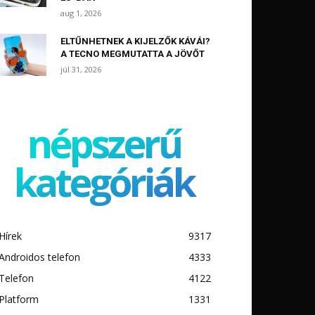
aug 1, 2026
ELTŰNHETNEK A KIJELZŐK KÁVÁI?
A TECNO MEGMUTATTA A JÖVŐT
júl 31, 2026
népszerű
kategóriák
Hírek
9317
Androidos telefon
4333
Telefon
4122
Platform
1331