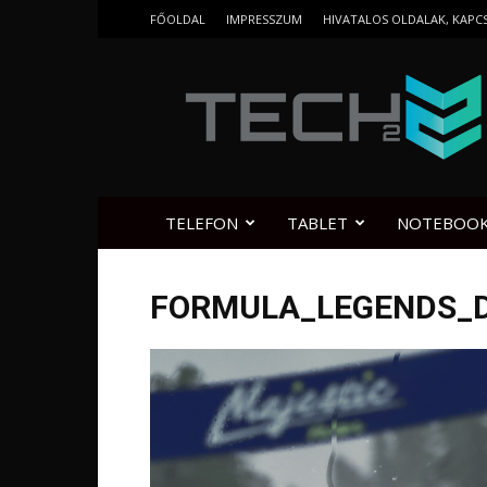
FŐOLDAL
IMPRESSZUM
HIVATALOS OLDALAK, KAPC
Tech2.hu
TELEFON
TABLET
NOTEBOO
FORMULA_LEGENDS_