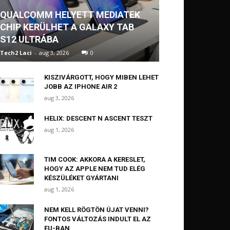
QUALCOMM HELYETT MEDIATEK
CHIP KERÜLHET A GALAXY TAB
S12 ULTRÁBA
Tech2 Laci
-
aug 3, 2026
0
KISZIVÁRGOTT, HOGY MIBEN LEHET
JOBB AZ IPHONE AIR 2
aug 3, 2026
HELIX: DESCENT N ASCENT TESZT
aug 1, 2026
TIM COOK: AKKORA A KERESLET,
HOGY AZ APPLE NEM TUD ELÉG
KÉSZÜLÉKET GYÁRTANI
aug 1, 2026
NEM KELL RÖGTÖN ÚJAT VENNI?
FONTOS VÁLTOZÁS INDULT EL AZ
EU-BAN