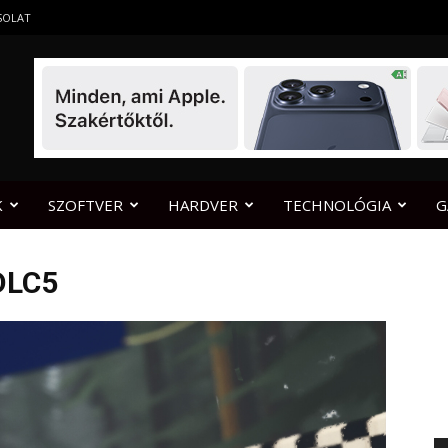
SOLAT
K
SZOFTVER
HARDVER
TECHNOLÓGIA
G
DLC5