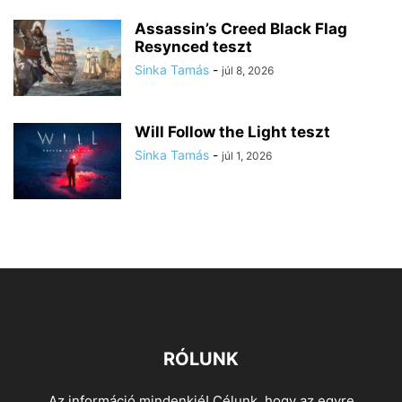
Assassin’s Creed Black Flag
Resynced teszt
Sinka Tamás
-
júl 8, 2026
Will Follow the Light teszt
Sinka Tamás
-
júl 1, 2026
RÓLUNK
Az információ mindenkié! Célunk, hogy az egyre