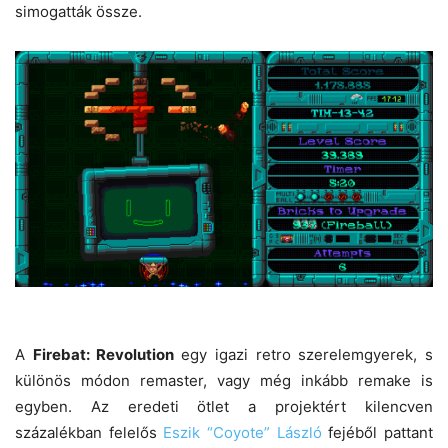
simogatták össze.
A
Firebat: Revolution
egy igazi retro szerelemgyerek, s
különös módon remaster, vagy még inkább remake is
egyben. Az eredeti ötlet a projektért kilencven
százalékban felelős
Eszik “Coyote” László
fejéből pattant