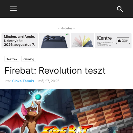
- Hirdetés -
Tesztek
Gaming
Firebat: Revolution teszt
Írta:
Sinka Tamás
-
máj 27, 2025