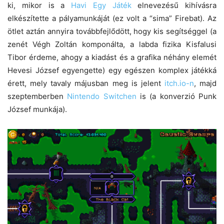
ki, mikor is a
Havi Egy Játék
elnevezésű kihívásra
elkészítette a pályamunkáját (ez volt a “sima” Firebat). Az
ötlet aztán annyira továbbfejlődött, hogy kis segítséggel (a
zenét Végh Zoltán komponálta, a labda fizika Kisfalusi
Tibor érdeme, ahogy a kiadást és a grafika néhány elemét
Hevesi József egyengette) egy egészen komplex játékká
érett, mely tavaly májusban meg is jelent
itch.io-n
, majd
szeptemberben
Nintendo Switchen
is (a konverzió Punk
József munkája).