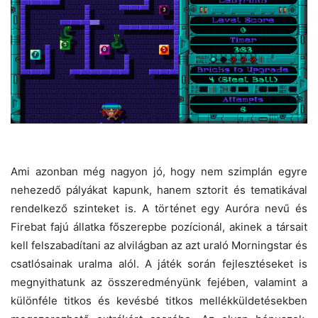
Ami azonban még nagyon jó, hogy nem szimplán egyre
nehezedő pályákat kapunk, hanem sztorit és tematikával
rendelkező szinteket is. A történet egy Auróra nevű és
Firebat fajú állatka főszerepbe pozícionál, akinek a társait
kell felszabadítani az alvilágban az azt uraló Morningstar és
csatlósainak uralma alól. A játék során fejlesztéseket is
megnyithatunk az összeredményünk fejében, valamint a
különféle titkos és kevésbé titkos mellékküldetésekben