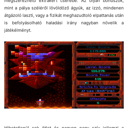
megszerezhető extrákért cserébe. Az olyan bónuszok,
mint a pálya széléről lövöldöző ágyúk, az izzó, mindenen
átgázoló laszti, vagy a fizikát meghazudtoló elpattanás után
is befolyásolható haladási irány nagyban növelik a
játékélményt.
Hihetetlenül sok ötlet és nagyon nagy szív jellemzi a