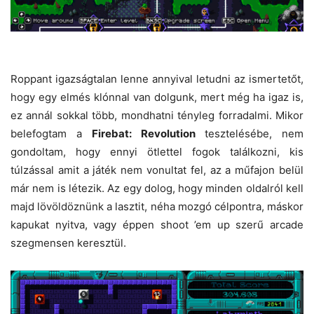
Roppant igazságtalan lenne annyival letudni az ismertetőt,
hogy egy elmés klónnal van dolgunk, mert még ha igaz is,
ez annál sokkal több, mondhatni tényleg forradalmi. Mikor
belefogtam a
Firebat: Revolution
tesztelésébe, nem
gondoltam, hogy ennyi ötlettel fogok találkozni, kis
túlzással amit a játék nem vonultat fel, az a műfajon belül
már nem is létezik. Az egy dolog, hogy minden oldalról kell
majd lövöldöznünk a lasztit, néha mozgó célpontra, máskor
kapukat nyitva, vagy éppen shoot ’em up szerű arcade
szegmensen keresztül.