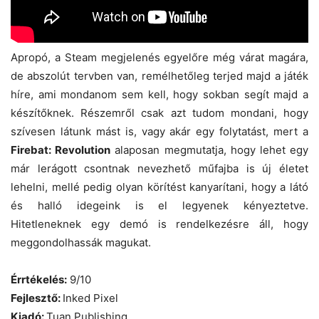
Apropó, a Steam megjelenés egyelőre még várat magára,
de abszolút tervben van, remélhetőleg terjed majd a játék
híre, ami mondanom sem kell, hogy sokban segít majd a
készítőknek. Részemről csak azt tudom mondani, hogy
szívesen látunk mást is, vagy akár egy folytatást, mert a
Firebat: Revolution
alaposan megmutatja, hogy lehet egy
már lerágott csontnak nevezhető műfajba is új életet
lehelni, mellé pedig olyan körítést kanyarítani, hogy a látó
és halló idegeink is el legyenek kényeztetve.
Hitetleneknek egy demó is rendelkezésre áll, hogy
meggondolhassák magukat.
Érrtékelés:
9/10
Fejlesztő:
Inked Pixel
Kiadó:
Tuan Publishing