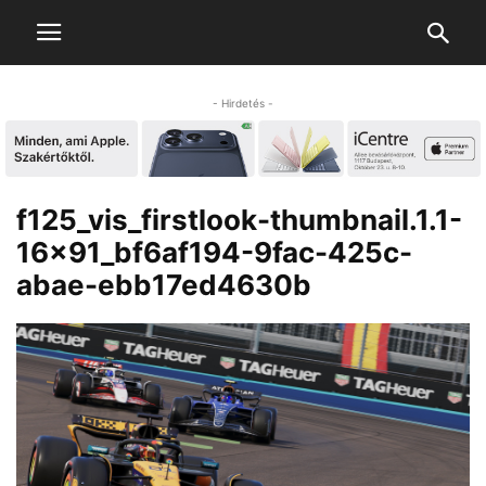
- Hirdetés -
f125_vis_firstlook-thumbnail.1.1-
16x91_bf6af194-9fac-425c-
abae-ebb17ed4630b