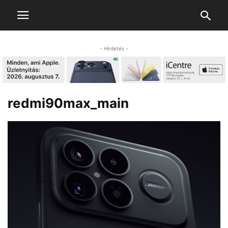
- Hirdetés -
redmi90max_main