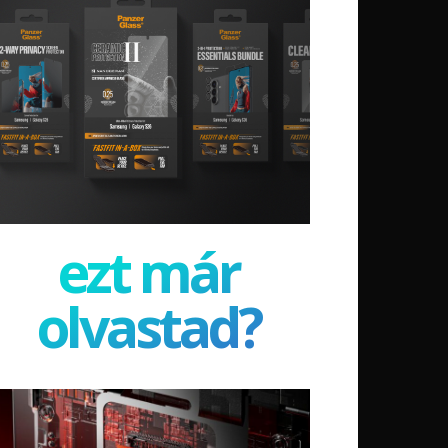
ezt már
olvastad?