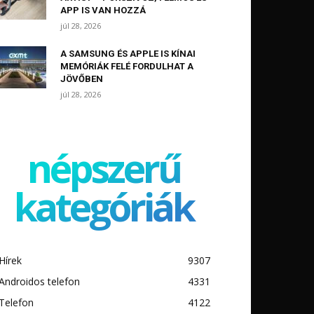
APP IS VAN HOZZÁ
júl 28, 2026
A SAMSUNG ÉS APPLE IS KÍNAI
MEMÓRIÁK FELÉ FORDULHAT A
JÖVŐBEN
júl 28, 2026
népszerű
kategóriák
Hírek
9307
Androidos telefon
4331
Telefon
4122