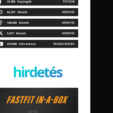
41,088
Rajongók
TETSZIK
63,287
Követő
KÖVETÉS
160,000
Követő
KÖVETÉS
3,827
Követő
KÖVETÉS
334,000
Feliratkozó
FELIRATKOZÁS
hirdetés