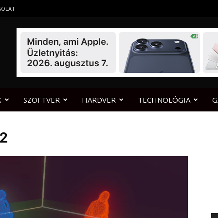
SOLAT
K
SZOFTVER
HARDVER
TECHNOLÓGIA
G
2