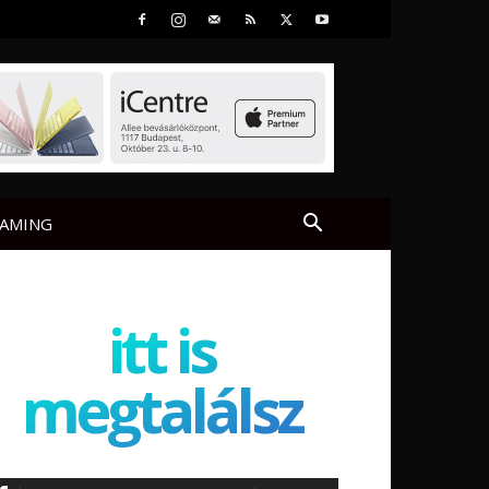
AMING
itt is
megtalálsz