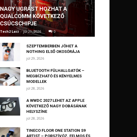
NAGY UGRÁST HOZHAT A
QUALCOMM KÖVETKEZŐ
CSÚCSCHIPJE
Tech2 Laci
-
júl 29, 2026
0
SZEPTEMBERBEN JÖHET A
NOTHING ELSŐ OKOSÓRÁJA
júl 29, 2026
BLUETOOTH FÜLHALLGATÓK –
MEGBÍZHATÓ ÉS KÉNYELMES
MODELLEK
júl 28, 2026
A WWDC 2027 LEHET AZ APPLE
KÖVETKEZŐ NAGY DOBÁSÁNAK
HELYSZÍNE
júl 28, 2026
TINECO FLOOR ONE STATION S9
ARTIST – PORSZÍVÓZ, FELMOS ÉS