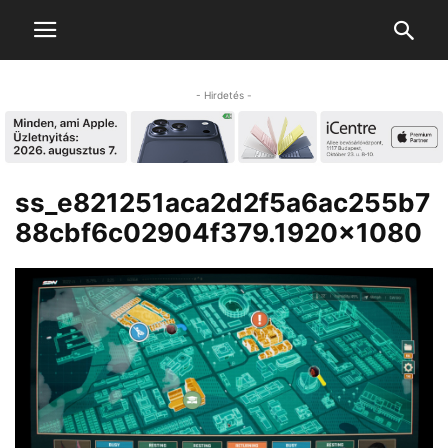
- Hirdetés -
ss_e821251aca2d2f5a6ac255b7
88cbf6c02904f379.1920×1080