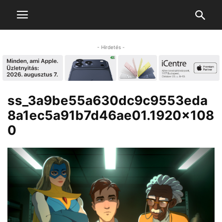
- Hirdetés -
ss_3a9be55a630dc9c9553eda
8a1ec5a91b7d46ae01.1920×108
0