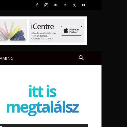
AMING
itt is
megtalálsz