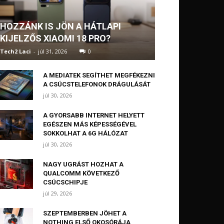
HOZZÁNK IS JÖN A HÁTLAPI
KIJELZŐS XIAOMI 18 PRO?
Tech2 Laci
-
júl 31, 2026
0
A MEDIATEK SEGÍTHET MEGFÉKEZNI
A CSÚCSTELEFONOK DRÁGULÁSÁT
júl 30, 2026
A GYORSABB INTERNET HELYETT
EGÉSZEN MÁS KÉPESSÉGÉVEL
SOKKOLHAT A 6G HÁLÓZAT
júl 30, 2026
NAGY UGRÁST HOZHAT A
QUALCOMM KÖVETKEZŐ
CSÚCSCHIPJE
júl 29, 2026
SZEPTEMBERBEN JÖHET A
NOTHING ELSŐ OKOSÓRÁJA