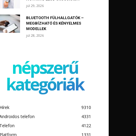
júl 29, 2026
BLUETOOTH FÜLHALLGATÓK –
MEGBÍZHATÓ ÉS KÉNYELMES
MODELLEK
júl 28, 2026
népszerű
kategóriák
Hírek
9310
Androidos telefon
4331
Telefon
4122
Platform
1331