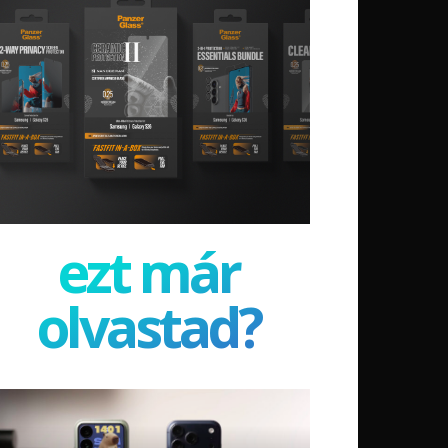
ezt már
olvastad?