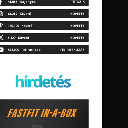
41,088
Rajongók
TETSZIK
63,287
Követő
KÖVETÉS
160,100
Követő
KÖVETÉS
3,827
Követő
KÖVETÉS
334,000
Feliratkozó
FELIRATKOZÁS
hirdetés