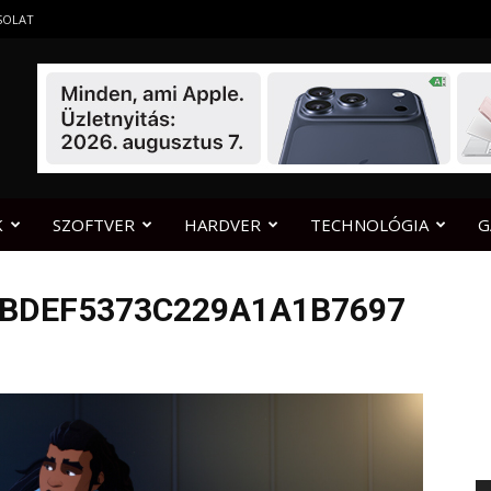
SOLAT
K
SZOFTVER
HARDVER
TECHNOLÓGIA
G
BDEF5373C229A1A1B7697