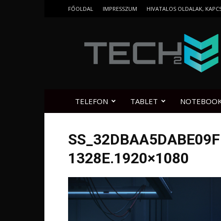
FŐOLDAL
IMPRESSZUM
HIVATALOS OLDALAK, KAPC
Tech2.hu
TELEFON
TABLET
NOTEBOO
SS_32DBAA5DABE09F
1328E.1920×1080