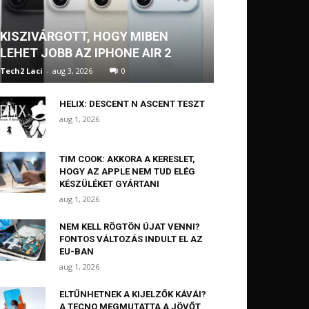
KISZIVÁRGOTT, HOGY MIBEN
LEHET JOBB AZ IPHONE AIR 2
Tech2 Laci
-
aug 3, 2026
0
HELIX: DESCENT N ASCENT TESZT
aug 1, 2026
TIM COOK: AKKORA A KERESLET,
HOGY AZ APPLE NEM TUD ELÉG
KÉSZÜLÉKET GYÁRTANI
aug 1, 2026
NEM KELL RÖGTÖN ÚJAT VENNI?
FONTOS VÁLTOZÁS INDULT EL AZ
EU-BAN
aug 1, 2026
ELTŰNHETNEK A KIJELZŐK KÁVÁI?
A TECNO MEGMUTATTA A JÖVŐT