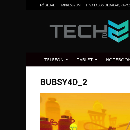
FŐOLDAL
IMPRESSZUM
HIVATALOS OLDALAK, KAPC
Tech2.hu
TELEFON
TABLET
NOTEBOO
BUBSY4D_2