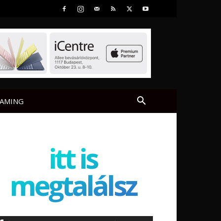
AMING
itt is
megtalálsz