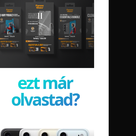
ezt már
olvastad?