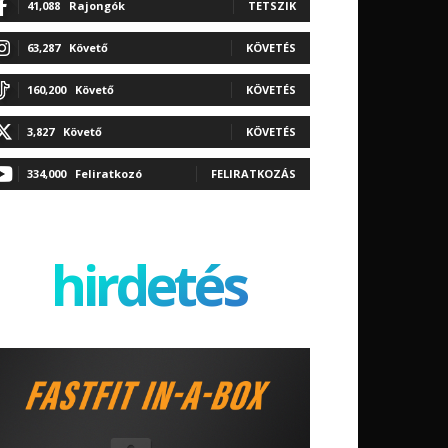
41,088
Rajongók
TETSZIK
63,287
Követő
KÖVETÉS
160,200
Követő
KÖVETÉS
3,827
Követő
KÖVETÉS
334,000
Feliratkozó
FELIRATKOZÁS
hirdetés