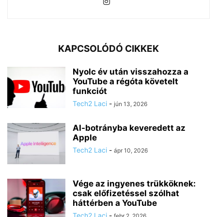
KAPCSOLÓDÓ CIKKEK
Nyolc év után visszahozza a
YouTube a régóta követelt
funkciót
Tech2 Laci
-
jún 13, 2026
AI-botrányba keveredett az
Apple
Tech2 Laci
-
ápr 10, 2026
Vége az ingyenes trükköknek:
csak előfizetéssel szólhat
háttérben a YouTube
Tech2 Laci
-
febr 2, 2026