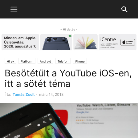
- Hirdetés -
Hírek
Platform
Android
Telefon
iPhone
Besötétült a YouTube iOS-en,
itt a sötét téma
Írta:
Tamás Zsolt
-
márc 14, 2018