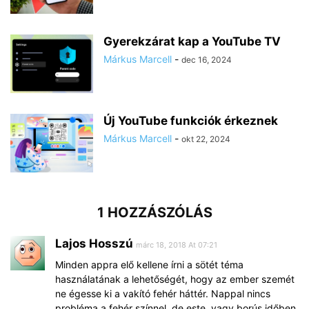
Gyerekzárat kap a YouTube TV
Márkus Marcell
-
dec 16, 2024
Új YouTube funkciók érkeznek
Márkus Marcell
-
okt 22, 2024
1 HOZZÁSZÓLÁS
Lajos Hosszú
márc 18, 2018 At 07:21
Minden appra elő kellene írni a sötét téma
használatának a lehetőségét, hogy az ember szemét
ne égesse ki a vakító fehér háttér. Nappal nincs
probléma a fehér színnel, de este, vagy borús időben