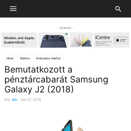
- Hirdetés -
Hírek
Telefon
Androidos telefon
Bemutatkozott a
pénztárcabarát Samsung
Galaxy J2 (2018)
Írta:
Ildi
-
ápr 27, 2018