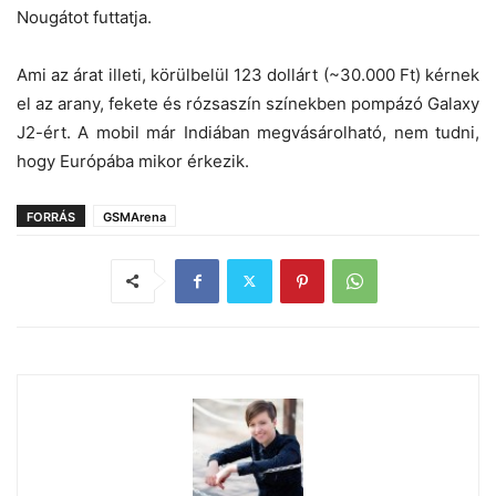
Nougátot futtatja.
Ami az árat illeti, körülbelül 123 dollárt (~30.000 Ft) kérnek
el az arany, fekete és rózsaszín színekben pompázó Galaxy
J2-ért. A mobil már Indiában megvásárolható, nem tudni,
hogy Európába mikor érkezik.
FORRÁS
GSMArena