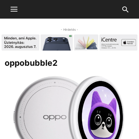
- Hirdetés -
oppobubble2