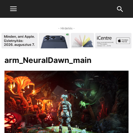
- Hirdetés -
arm_NeuralDawn_main