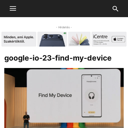
- Hirdetés -
google-io-23-find-my-device