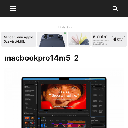
- Hirdetés -
macbookpro14m5_2