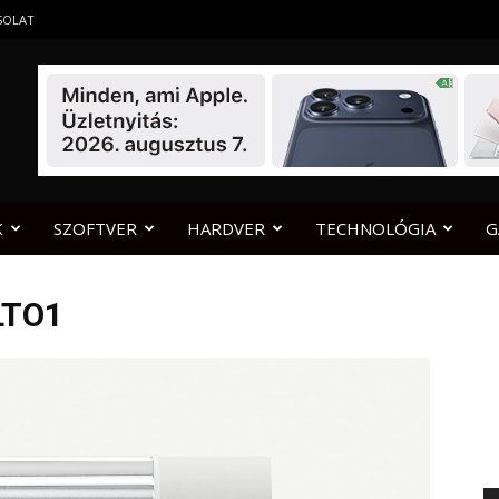
SOLAT
K
SZOFTVER
HARDVER
TECHNOLÓGIA
G
LTO1