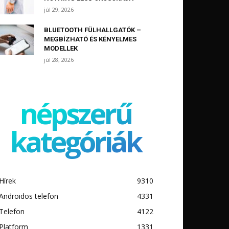
júl 29, 2026
BLUETOOTH FÜLHALLGATÓK –
MEGBÍZHATÓ ÉS KÉNYELMES
MODELLEK
júl 28, 2026
népszerű
kategóriák
Hírek
9310
Androidos telefon
4331
Telefon
4122
Platform
1331