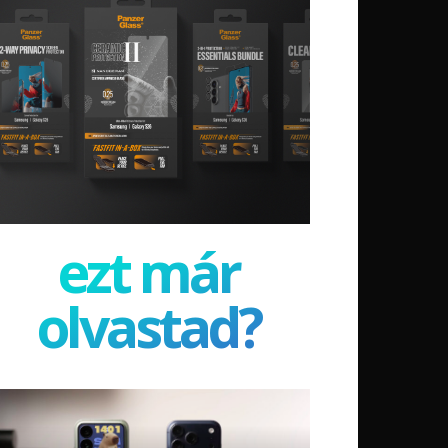
ezt már
olvastad?