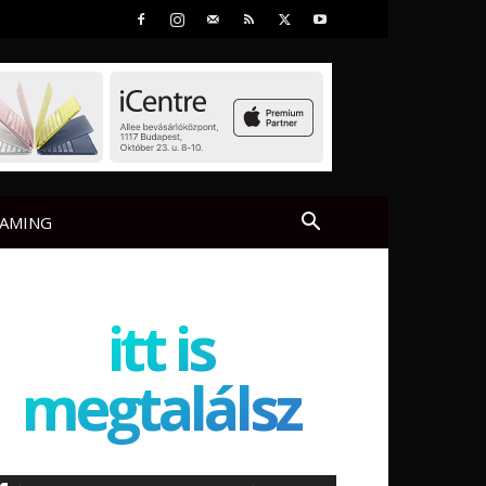
AMING
itt is
megtalálsz