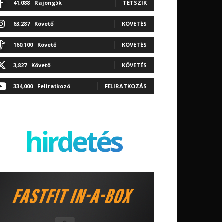
41,088
Rajongók
TETSZIK
63,287
Követő
KÖVETÉS
160,100
Követő
KÖVETÉS
3,827
Követő
KÖVETÉS
334,000
Feliratkozó
FELIRATKOZÁS
hirdetés