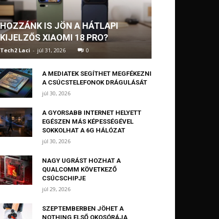
HOZZÁNK IS JÖN A HÁTLAPI
KIJELZŐS XIAOMI 18 PRO?
Tech2 Laci
-
júl 31, 2026
0
A MEDIATEK SEGÍTHET MEGFÉKEZNI
A CSÚCSTELEFONOK DRÁGULÁSÁT
júl 30, 2026
A GYORSABB INTERNET HELYETT
EGÉSZEN MÁS KÉPESSÉGÉVEL
SOKKOLHAT A 6G HÁLÓZAT
júl 30, 2026
NAGY UGRÁST HOZHAT A
QUALCOMM KÖVETKEZŐ
CSÚCSCHIPJE
júl 29, 2026
SZEPTEMBERBEN JÖHET A
NOTHING ELSŐ OKOSÓRÁJA