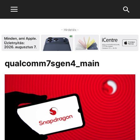
- Hirdetés -
qualcomm7sgen4_main