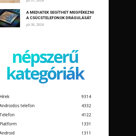
júl 31, 2026
A MEDIATEK SEGÍTHET MEGFÉKEZNI
A CSÚCSTELEFONOK DRÁGULÁSÁT
júl 30, 2026
népszerű
kategóriák
Hírek
9314
Androidos telefon
4332
Telefon
4122
Platform
1331
Android
1311