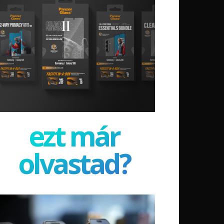
ezt már
olvastad?