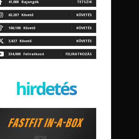
41,088
Rajongók
TETSZIK
63,287
Követő
KÖVETÉS
160,100
Követő
KÖVETÉS
3,827
Követő
KÖVETÉS
334,000
Feliratkozó
FELIRATKOZÁS
hirdetés