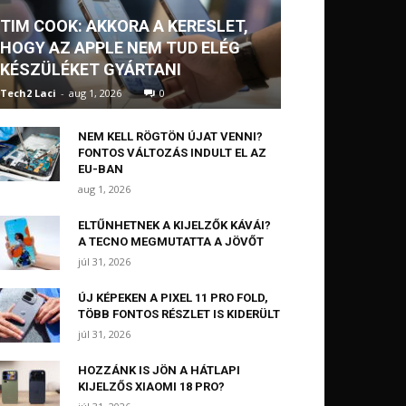
TIM COOK: AKKORA A KERESLET,
HOGY AZ APPLE NEM TUD ELÉG
KÉSZÜLÉKET GYÁRTANI
Tech2 Laci
-
aug 1, 2026
0
NEM KELL RÖGTÖN ÚJAT VENNI?
FONTOS VÁLTOZÁS INDULT EL AZ
EU-BAN
aug 1, 2026
ELTŰNHETNEK A KIJELZŐK KÁVÁI?
A TECNO MEGMUTATTA A JÖVŐT
júl 31, 2026
ÚJ KÉPEKEN A PIXEL 11 PRO FOLD,
TÖBB FONTOS RÉSZLET IS KIDERÜLT
júl 31, 2026
HOZZÁNK IS JÖN A HÁTLAPI
KIJELZŐS XIAOMI 18 PRO?