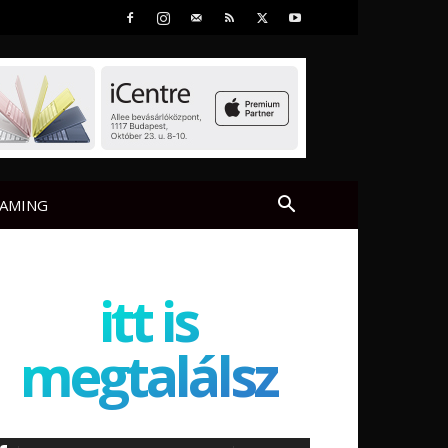
AMING
itt is
megtalálsz