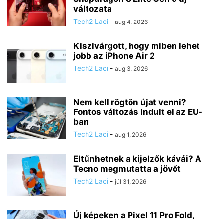
változata
Tech2 Laci
-
aug 4, 2026
Kiszivárgott, hogy miben lehet
jobb az iPhone Air 2
Tech2 Laci
-
aug 3, 2026
Nem kell rögtön újat venni?
Fontos változás indult el az EU-
ban
Tech2 Laci
-
aug 1, 2026
Eltűnhetnek a kijelzők kávái? A
Tecno megmutatta a jövőt
Tech2 Laci
-
júl 31, 2026
Új képeken a Pixel 11 Pro Fold,