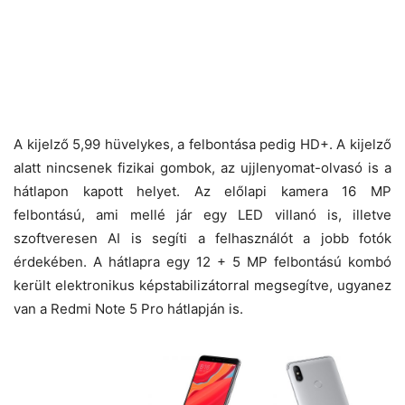
A kijelző 5,99 hüvelykes, a felbontása pedig HD+. A kijelző
alatt nincsenek fizikai gombok, az ujjlenyomat-olvasó is a
hátlapon kapott helyet. Az előlapi kamera 16 MP
felbontású, ami mellé jár egy LED villanó is, illetve
szoftveresen AI is segíti a felhasználót a jobb fotók
érdekében. A hátlapra egy 12 + 5 MP felbontású kombó
került elektronikus képstabilizátorral megsegítve, ugyanez
van a Redmi Note 5 Pro hátlapján is.