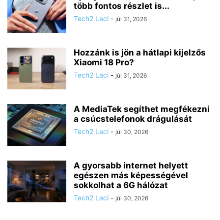
több fontos részlet is...
Tech2 Laci
-
júl 31, 2026
Hozzánk is jön a hátlapi kijelzős
Xiaomi 18 Pro?
Tech2 Laci
-
júl 31, 2026
A MediaTek segíthet megfékezni
a csúcstelefonok drágulását
Tech2 Laci
-
júl 30, 2026
A gyorsabb internet helyett
egészen más képességével
sokkolhat a 6G hálózat
Tech2 Laci
-
júl 30, 2026