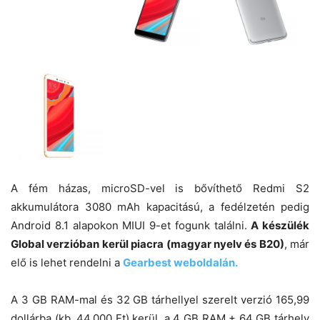
A fém házas, microSD-vel is bővíthető Redmi S2
akkumulátora 3080 mAh kapacitású, a fedélzetén pedig
Android 8.1 alapokon MIUI 9-et fogunk találni.
A készülék
Global verzióban kerül piacra (magyar nyelv és B20)
, már
elő is lehet rendelni a
Gearbest weboldalán.
A 3 GB RAM-mal és 32 GB tárhellyel szerelt verzió 165,99
dollárba (kb. 44.000 Ft) kerül, a 4 GB RAM + 64 GB tárhely