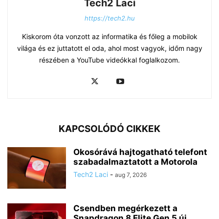
Tech2 Laci
https://tech2.hu
Kiskorom óta vonzott az informatika és főleg a mobilok
világa és ez juttatott el oda, ahol most vagyok, időm nagy
részében a YouTube videókkal foglalkozom.
KAPCSOLÓDÓ CIKKEK
Okosórává hajtogatható telefont
szabadalmaztatott a Motorola
Tech2 Laci
-
aug 7, 2026
Csendben megérkezett a
Snapdragon 8 Elite Gen 5 új