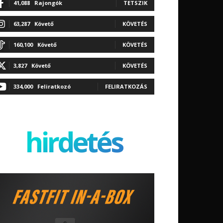
41,088
Rajongók
TETSZIK
63,287
Követő
KÖVETÉS
160,100
Követő
KÖVETÉS
3,827
Követő
KÖVETÉS
334,000
Feliratkozó
FELIRATKOZÁS
hirdetés