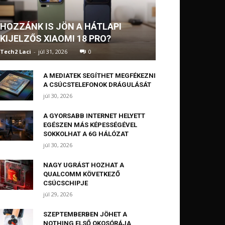
HOZZÁNK IS JÖN A HÁTLAPI
KIJELZŐS XIAOMI 18 PRO?
Tech2 Laci
-
júl 31, 2026
0
A MEDIATEK SEGÍTHET MEGFÉKEZNI
A CSÚCSTELEFONOK DRÁGULÁSÁT
júl 30, 2026
A GYORSABB INTERNET HELYETT
EGÉSZEN MÁS KÉPESSÉGÉVEL
SOKKOLHAT A 6G HÁLÓZAT
júl 30, 2026
NAGY UGRÁST HOZHAT A
QUALCOMM KÖVETKEZŐ
CSÚCSCHIPJE
júl 29, 2026
SZEPTEMBERBEN JÖHET A
NOTHING ELSŐ OKOSÓRÁJA