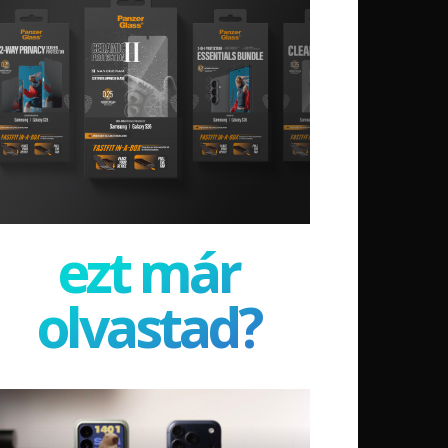
ezt már
olvastad?