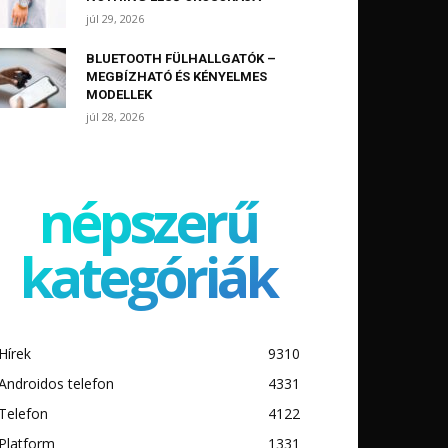
júl 29, 2026
BLUETOOTH FÜLHALLGATÓK –
MEGBÍZHATÓ ÉS KÉNYELMES
MODELLEK
júl 28, 2026
népszerű
kategóriák
Hírek
9310
Androidos telefon
4331
Telefon
4122
Platform
1331