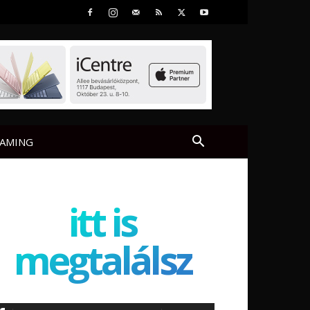
AMING
itt is
megtalálsz