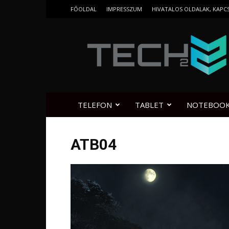
FŐOLDAL
IMPRESSZUM
HIVATALOS OLDALAK, KAPC
Tech2.hu
TELEFON
TABLET
NOTEBOO
ATB04