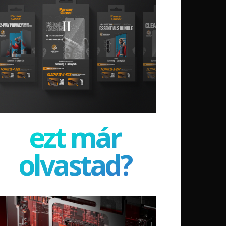
ezt már
olvastad?