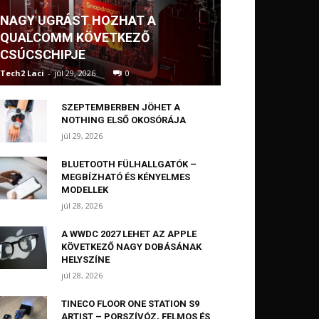
NAGY UGRÁST HOZHAT A
QUALCOMM KÖVETKEZŐ
CSÚCSCHIPJE
Tech2 Laci
-
júl 29, 2026
0
SZEPTEMBERBEN JÖHET A
NOTHING ELSŐ OKOSÓRÁJA
júl 29, 2026
BLUETOOTH FÜLHALLGATÓK –
MEGBÍZHATÓ ÉS KÉNYELMES
MODELLEK
júl 28, 2026
A WWDC 2027 LEHET AZ APPLE
KÖVETKEZŐ NAGY DOBÁSÁNAK
HELYSZÍNE
júl 28, 2026
TINECO FLOOR ONE STATION S9
ARTIST – PORSZÍVÓZ, FELMOS ÉS