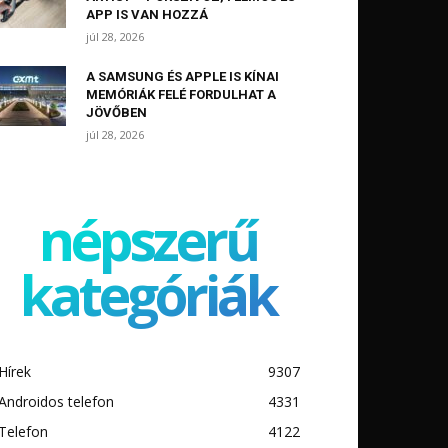
APP IS VAN HOZZÁ
júl 28, 2026
A SAMSUNG ÉS APPLE IS KÍNAI
MEMÓRIÁK FELÉ FORDULHAT A
JÖVŐBEN
júl 28, 2026
népszerű
kategóriák
Hírek
9307
Androidos telefon
4331
Telefon
4122