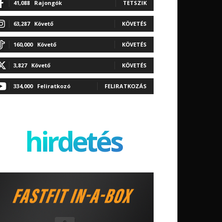
41,088
Rajongók
TETSZIK
63,287
Követő
KÖVETÉS
160,000
Követő
KÖVETÉS
3,827
Követő
KÖVETÉS
334,000
Feliratkozó
FELIRATKOZÁS
hirdetés