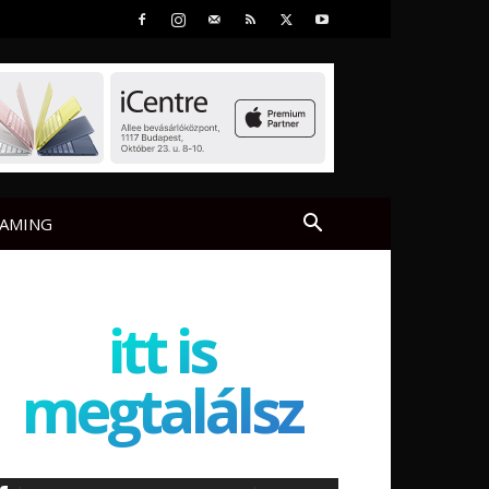
AMING
itt is
megtalálsz