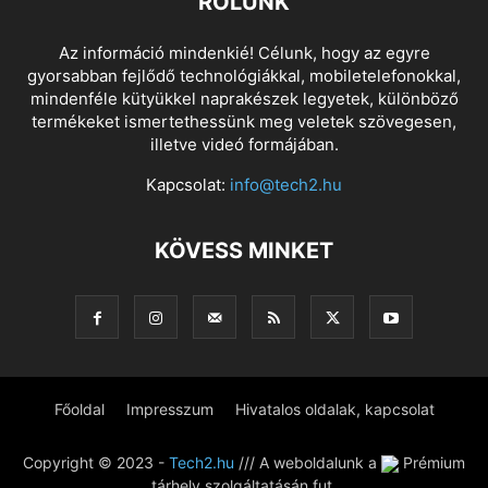
RÓLUNK
Az információ mindenkié! Célunk, hogy az egyre
gyorsabban fejlődő technológiákkal, mobiletelefonokkal,
mindenféle kütyükkel naprakészek legyetek, különböző
termékeket ismertethessünk meg veletek szövegesen,
illetve videó formájában.
Kapcsolat:
info@tech2.hu
KÖVESS MINKET
Főoldal
Impresszum
Hivatalos oldalak, kapcsolat
Copyright © 2023 -
Tech2.hu
/// A weboldalunk a
Prémium
tárhely szolgáltatásán fut.