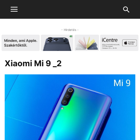
- Hirdetés -
Xiaomi Mi 9 _2