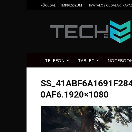
FŐOLDAL
IMPRESSZUM
HIVATALOS OLDALAK, KAPC
Tech2.hu
TELEFON
TABLET
NOTEBOO
SS_41ABF6A1691F28
0AF6.1920×1080