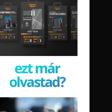
ezt már
olvastad?