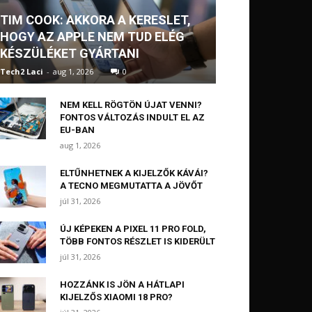
TIM COOK: AKKORA A KERESLET,
HOGY AZ APPLE NEM TUD ELÉG
KÉSZÜLÉKET GYÁRTANI
Tech2 Laci
-
aug 1, 2026
0
NEM KELL RÖGTÖN ÚJAT VENNI?
FONTOS VÁLTOZÁS INDULT EL AZ
EU-BAN
aug 1, 2026
ELTŰNHETNEK A KIJELZŐK KÁVÁI?
A TECNO MEGMUTATTA A JÖVŐT
júl 31, 2026
ÚJ KÉPEKEN A PIXEL 11 PRO FOLD,
TÖBB FONTOS RÉSZLET IS KIDERÜLT
júl 31, 2026
HOZZÁNK IS JÖN A HÁTLAPI
KIJELZŐS XIAOMI 18 PRO?