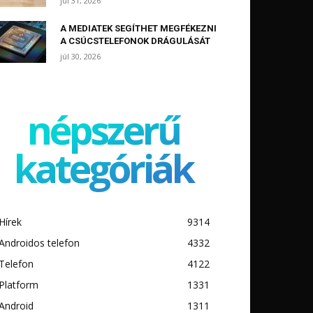
júl 31, 2026
A MEDIATEK SEGÍTHET MEGFÉKEZNI
A CSÚCSTELEFONOK DRÁGULÁSÁT
júl 30, 2026
népszerű
kategóriák
Hírek
9314
Androidos telefon
4332
Telefon
4122
Platform
1331
Android
1311