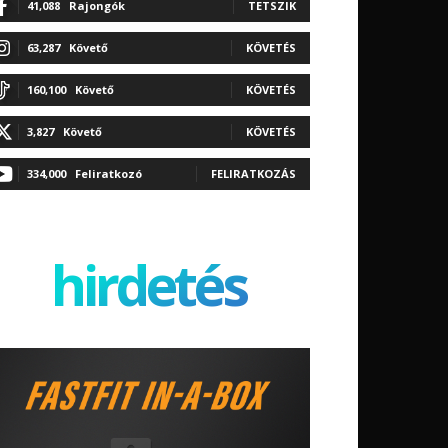
41,088
Rajongók
TETSZIK
63,287
Követő
KÖVETÉS
160,100
Követő
KÖVETÉS
3,827
Követő
KÖVETÉS
334,000
Feliratkozó
FELIRATKOZÁS
hirdetés