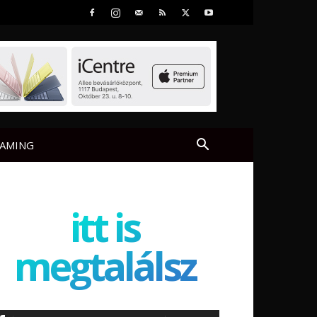
AMING
itt is
megtalálsz