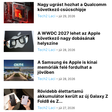
Nagy ugrást hozhat a Qualcomm
következő csúcschipje
Tech2 Laci
-
júl 29, 2026
A WWDC 2027 lehet az Apple
következő nagy dobásának
helyszíne
Tech2 Laci
-
júl 28, 2026
A Samsung és Apple is kínai
memóriák felé fordulhat a
jövőben
Tech2 Laci
-
júl 28, 2026
Rövidebb élettartamú
akkumulátor került az új Galaxy Z
Fold8 és Z...
Tech2 Laci
-
júl 27, 2026