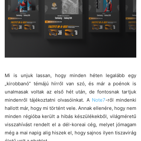
Mi is unjuk lassan, hogy minden héten legalább egy
„kirobbanó” témájú hírről van szó, és már a poénok is
unalmasak voltak az első hét után, de fontosnak tartjuk
mindenről tájékoztatni olvasóinkat. A
Note7
-ről mindenki
hallott már, hogy mi történt vele. Annak ellenére, hogy nem
minden régióba került a hibás készülékekből, világméretű
visszahívást rendelt el a dél-koreai cég, melyet jómagam
még a mai napig alig hiszek el, hogy sajnos ilyen tiszavirág
életű volt a phablet.