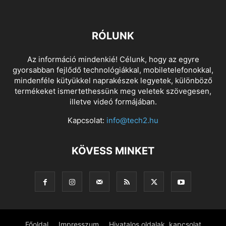
RÓLUNK
Az információ mindenkié! Célunk, hogy az egyre
gyorsabban fejlődő technológiákkal, mobiletelefonokkal,
mindenféle kütyükkel naprakészek legyetek, különböző
termékeket ismertethessünk meg veletek szövegesen,
illetve videó formájában.
Kapcsolat:
info@tech2.hu
KÖVESS MINKET
Főoldal
Impresszum
Hivatalos oldalak, kapcsolat