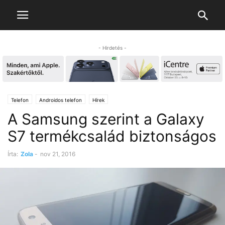
- Hirdetés -
Telefon
Androidos telefon
Hírek
A Samsung szerint a Galaxy
S7 termékcsalád biztonságos
Írta:
Zola
-
nov 21, 2016