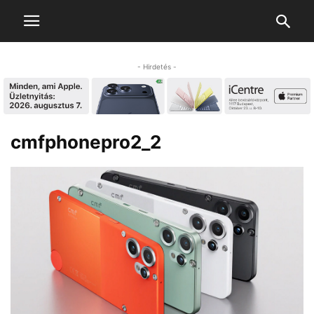
- Hirdetés -
cmfphonepro2_2