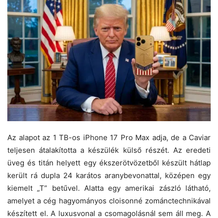
Az alapot az 1 TB-os iPhone 17 Pro Max adja, de a Caviar
teljesen átalakította a készülék külső részét. Az eredeti
üveg és titán helyett egy ékszerötvözetből készült hátlap
került rá dupla 24 karátos aranybevonattal, középen egy
kiemelt „T” betűvel. Alatta egy amerikai zászló látható,
amelyet a cég hagyományos cloisonné zománctechnikával
készített el. A luxusvonal a csomagolásnál sem áll meg. A