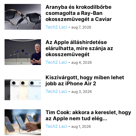
Aranyba és krokodilbőrbe
csomagolta a Ray-Ban
okosszemüvegét a Caviar
Tech2 Laci
-
aug 7, 2026
Az Apple álláshirdetése
elárulhatta, mire szánja az
okosszemüvegét
Tech2 Laci
-
aug 4, 2026
Kiszivárgott, hogy miben lehet
jobb az iPhone Air 2
Tech2 Laci
-
aug 3, 2026
Tim Cook: akkora a kereslet, hogy
az Apple nem tud elég...
Tech2 Laci
-
aug 1, 2026