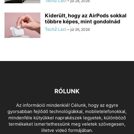
Tech2 Laci
-
júl 28, 2026
Kiderült, hogy az AirPods sokkal
többre képes, mint gondolnád
Tech2 Laci
-
júl 26, 2026
RÓLUNK
Az információ mindenkié! Célunk, hogy az egyre
gyorsabban fejlődő technológiákkal, mobiletelefonokkal,
mindenféle kütyükkel naprakészek legyetek, különböző
termékeket ismertethessünk meg veletek szövegesen,
illetve videó formájában.