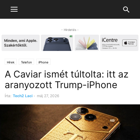
- Hirdetés -
Hírek
Telefon
iPhone
A Caviar ismét túltolta: itt az
aranyozott Trump-iPhone
Írta:
Tech2 Laci
-
máj 27, 2026