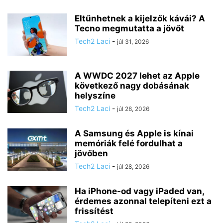
Eltűnhetnek a kijelzők kávái? A
Tecno megmutatta a jövőt
Tech2 Laci
-
júl 31, 2026
A WWDC 2027 lehet az Apple
következő nagy dobásának
helyszíne
Tech2 Laci
-
júl 28, 2026
A Samsung és Apple is kínai
memóriák felé fordulhat a
jövőben
Tech2 Laci
-
júl 28, 2026
Ha iPhone-od vagy iPaded van,
érdemes azonnal telepíteni ezt a
frissítést