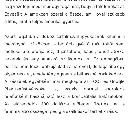
cég vezetője most már úgy fogalmaz, hogy a telefonokat az
Egyesült Államokban szerelik össze, ami jóval szűkebb
állítás, mint a teljes amerikai gyártás.
Azért legalább a doboz tartalmával igyekeznek kitűnni a
mezőnyből. Miközben a legtöbb gyártó már töltőt sem
mellékel a telefonjaihoz, itt jár töltőfej, kábel, fonott USB-C
vezeték és egy átlátszó szilikontok is. Ez önmagában
persze nem teszi jobb ajánlattá a hardvert, de legalább egy
olyan részlet, amely ténylegesen a felhasználónak kedvez.
A készülék egyébként már megkapta az FCC- és Google
Play-tanúsítványokat is, vagyis normál androidos
telefonként használható lesz a kompatibilis hálózatokon.
Az előrendelők 100 dolláros előleget fizettek be, a
fennmaradó összeget pedig a szállításkor terhelik rájuk.