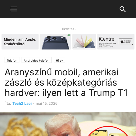
- Hirdetés -
Telefon
Androidos telefon
Hírek
Aranyszínű mobil, amerikai
zászló és középkategóriás
hardver: ilyen lett a Trump T1
Írta:
Tech2 Laci
-
máj 15, 2026