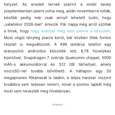
helyzet. Az eredeti tervek szerint a mobil tavaly
szeptemberben jelent volna meg, aztán novemberre tolták,
később pedig már csak annyit lehetett tudni, hogy
„valamikor 2026-ban” érkezik. Pár napja még arról szóltak
a hírek, hogy
nagy eséllyel meg sem jelenik a készülék
.
Most végül tényleg piacra kerül, bár közben több fontos
részlet is megváltozott. A 499 dolláros telefon egy
aranyszínű androidos készülék lett, 6,78 hüvelykes
kijelzővel, Snapdragon 7 szériás Qualcomm chippel, 5000
mAh-s akkumulátorral és 512 GB tárhellyel, amely
microSD-vel tovább bővíthető. A hátlapon egy 50
megapixeles főkamerát is találni, a teljes hardver viszont
továbbra sem teljesen ismert, mivel a pontos lapkát még
most sem nevezték meg hivatalosan.
- Hirdetés -