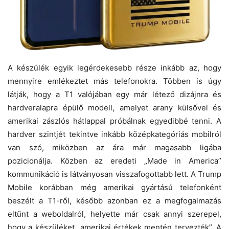
A készülék egyik legérdekesebb része inkább az, hogy
mennyire emlékeztet más telefonokra. Többen is úgy
látják, hogy a T1 valójában egy már létező dizájnra és
hardveralapra épülő modell, amelyet arany külsővel és
amerikai zászlós hátlappal próbálnak egyedibbé tenni. A
hardver szintjét tekintve inkább középkategóriás mobilról
van szó, miközben az ára már magasabb ligába
pozicionálja. Közben az eredeti „Made in America”
kommunikáció is látványosan visszafogottabb lett. A Trump
Mobile korábban még amerikai gyártású telefonként
beszélt a T1-ről, később azonban ez a megfogalmazás
eltűnt a weboldalról, helyette már csak annyi szerepel,
hogy a készüléket „amerikai értékek mentén tervezték”. A