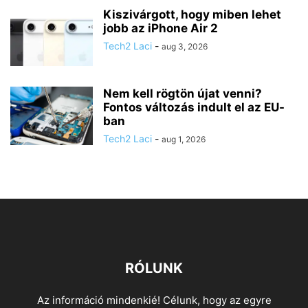
Kiszivárgott, hogy miben lehet
jobb az iPhone Air 2
Tech2 Laci
-
aug 3, 2026
Nem kell rögtön újat venni?
Fontos változás indult el az EU-
ban
Tech2 Laci
-
aug 1, 2026
RÓLUNK
Az információ mindenkié! Célunk, hogy az egyre