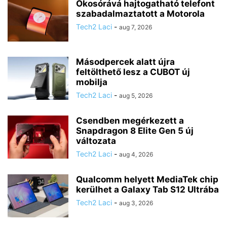
Okosórává hajtogatható telefont
szabadalmaztatott a Motorola
Tech2 Laci
-
aug 7, 2026
Másodpercek alatt újra
feltölthető lesz a CUBOT új
mobilja
Tech2 Laci
-
aug 5, 2026
Csendben megérkezett a
Snapdragon 8 Elite Gen 5 új
változata
Tech2 Laci
-
aug 4, 2026
Qualcomm helyett MediaTek chip
kerülhet a Galaxy Tab S12 Ultrába
Tech2 Laci
-
aug 3, 2026