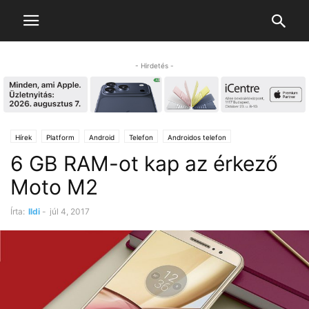
- Hirdetés -
Hírek
Platform
Android
Telefon
Androidos telefon
6 GB RAM-ot kap az érkező
Moto M2
Írta:
Ildi
-
júl 4, 2017