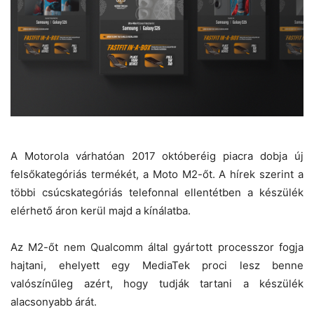
A Motorola várhatóan 2017 októberéig piacra dobja új
felsőkategóriás termékét, a Moto M2-őt. A hírek szerint a
többi csúcskategóriás telefonnal ellentétben a készülék
elérhető áron kerül majd a kínálatba.
Az M2-őt nem Qualcomm által gyártott processzor fogja
hajtani, ehelyett egy MediaTek proci lesz benne
valószínűleg azért, hogy tudják tartani a készülék
alacsonyabb árát.