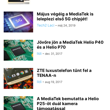
Május végéig a MediaTek is
leleplezi első 5G chipjét!
Tech2 Laci
-
máj 24, 2019
Jövőre jön a MediaTek Helio P40
és a Helio P70
Ildi
-
dec 31, 2017
ZTE luxustelefon tűnt fel a
TENAA-n
Ildi
-
aug 19, 2017
A MediaTek bemutatta a Helio
P25-öt duál kamera
támogatással