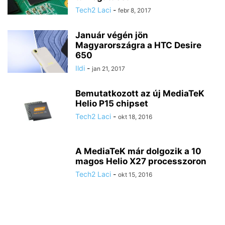
Tech2 Laci
-
febr 8, 2017
Január végén jön
Magyarországra a HTC Desire
650
Ildi
-
jan 21, 2017
Bemutatkozott az új MediaTeK
Helio P15 chipset
Tech2 Laci
-
okt 18, 2016
A MediaTeK már dolgozik a 10
magos Helio X27 processzoron
Tech2 Laci
-
okt 15, 2016