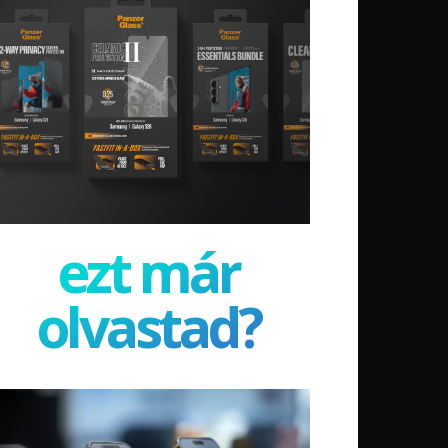
ezt már
olvastad?