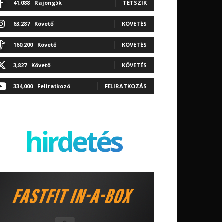
41,088
Rajongók
TETSZIK
63,287
Követő
KÖVETÉS
160,200
Követő
KÖVETÉS
3,827
Követő
KÖVETÉS
334,000
Feliratkozó
FELIRATKOZÁS
hirdetés