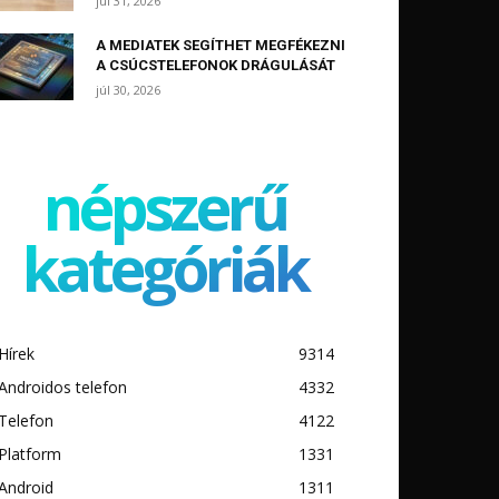
júl 31, 2026
A MEDIATEK SEGÍTHET MEGFÉKEZNI
A CSÚCSTELEFONOK DRÁGULÁSÁT
júl 30, 2026
népszerű
kategóriák
Hírek
9314
Androidos telefon
4332
Telefon
4122
Platform
1331
Android
1311