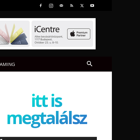
AMING
itt is
megtalálsz