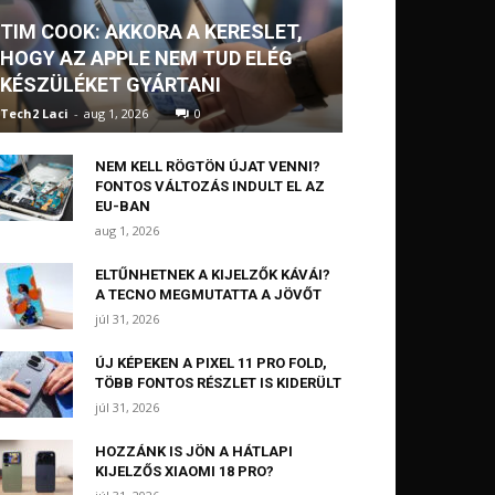
TIM COOK: AKKORA A KERESLET,
HOGY AZ APPLE NEM TUD ELÉG
KÉSZÜLÉKET GYÁRTANI
Tech2 Laci
-
aug 1, 2026
0
NEM KELL RÖGTÖN ÚJAT VENNI?
FONTOS VÁLTOZÁS INDULT EL AZ
EU-BAN
aug 1, 2026
ELTŰNHETNEK A KIJELZŐK KÁVÁI?
A TECNO MEGMUTATTA A JÖVŐT
júl 31, 2026
ÚJ KÉPEKEN A PIXEL 11 PRO FOLD,
TÖBB FONTOS RÉSZLET IS KIDERÜLT
júl 31, 2026
HOZZÁNK IS JÖN A HÁTLAPI
KIJELZŐS XIAOMI 18 PRO?