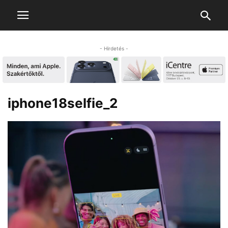
- Hirdetés -
iphone18selfie_2