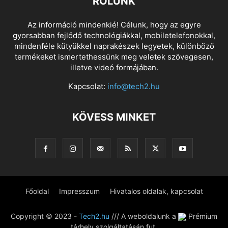
RÓLUNK
Az információ mindenkié! Célunk, hogy az egyre
gyorsabban fejlődő technológiákkal, mobiletelefonokkal,
mindenféle kütyükkel naprakészek legyetek, különböző
termékeket ismertethessünk meg veletek szövegesen,
illetve videó formájában.
Kapcsolat:
info@tech2.hu
KÖVESS MINKET
Főoldal
Impresszum
Hivatalos oldalak, kapcsolat
Copyright © 2023 -
Tech2.hu
/// A weboldalunk a
Prémium
tárhely szolgáltatásán fut.