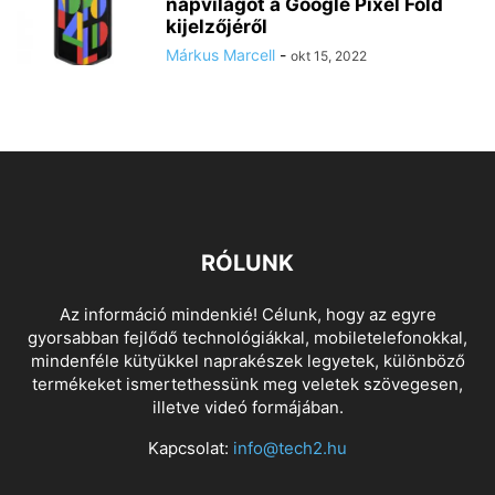
napvilágot a Google Pixel Fold
kijelzőjéről
Márkus Marcell
-
okt 15, 2022
RÓLUNK
Az információ mindenkié! Célunk, hogy az egyre
gyorsabban fejlődő technológiákkal, mobiletelefonokkal,
mindenféle kütyükkel naprakészek legyetek, különböző
termékeket ismertethessünk meg veletek szövegesen,
illetve videó formájában.
Kapcsolat:
info@tech2.hu