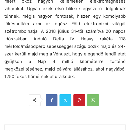
miért okoz nagyon kellemetlen elektromágneses
viharokat. Ugyan ezek első blikkre egyszerű dolgoknak
tűnnek, mégis nagyon fontosak, hiszen egy komolyabb
lökéshullám akár az egész Föld elektronikai világát
szétrombolhatja. A 2018 július 31-től számítva 20 napos
időszakban induló Delta IV Heavy rakéta 118
mérföld/másodperc sebességgel száguldozik majd és 24-
szer kerüli majd meg a Vénuszt, hogy elegendő lendületet
gyűjtsön a Nap 4 millió kilométerre történő
megközelítéséhez, majd pályára állásához, ahol nagyjából
1250 fokos hőmérséklet uralkodik.