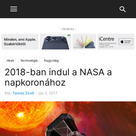
- Hirdetés -
Hírek
Technológia
Nagyvilág
2018-ban indul a NASA a
napkoronához
Írta:
Tamás Zsolt
-
jún 3, 2017