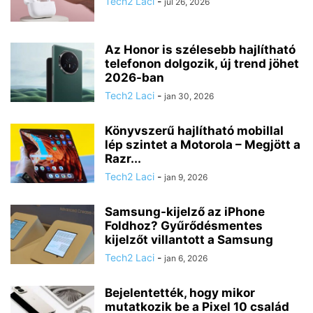
Tech2 Laci
-
júl 26, 2026
Az Honor is szélesebb hajlítható
telefonon dolgozik, új trend jöhet
2026-ban
Tech2 Laci
-
jan 30, 2026
Könyvszerű hajlítható mobillal
lép szintet a Motorola – Megjött a
Razr...
Tech2 Laci
-
jan 9, 2026
Samsung-kijelző az iPhone
Foldhoz? Gyűrődésmentes
kijelzőt villantott a Samsung
Tech2 Laci
-
jan 6, 2026
Bejelentették, hogy mikor
mutatkozik be a Pixel 10 család