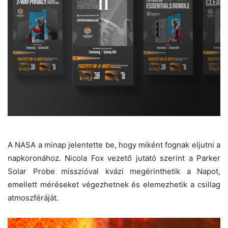
A NASA a minap jelentette be, hogy miként fognak eljutni a
napkoronához. Nicola Fox vezető jutató szerint a Parker
Solar Probe misszióval kvázi megérinthetik a Napot,
emellett méréseket végezhetnek és elemezhetik a csillag
atmoszféráját.