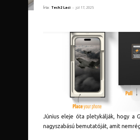
Írta:
Tech2 Laci
-
júl 17, 2025
Június eleje óta pletykálják, hogy a 
nagyszabású bemutatóját, amit nemrég m