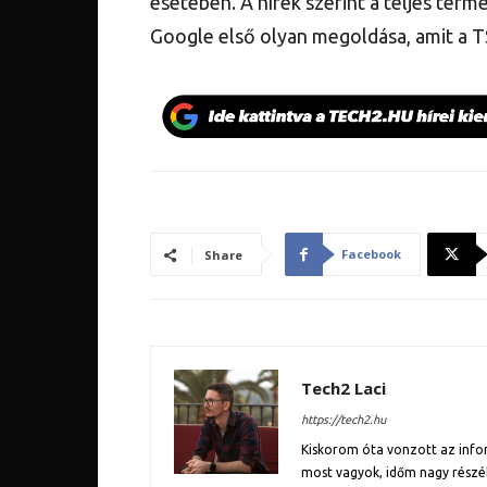
esetében. A hírek szerint a teljes term
Google első olyan megoldása, amit a 
Facebook
Share
Tech2 Laci
https://tech2.hu
Kiskorom óta vonzott az inform
most vagyok, időm nagy részé