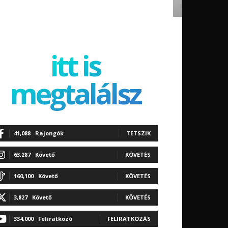
itt is
megtalálsz
41,088
Rajongók
TETSZIK
63,287
Követő
KÖVETÉS
160,100
Követő
KÖVETÉS
3,827
Követő
KÖVETÉS
334,000
Feliratkozó
FELIRATKOZÁS