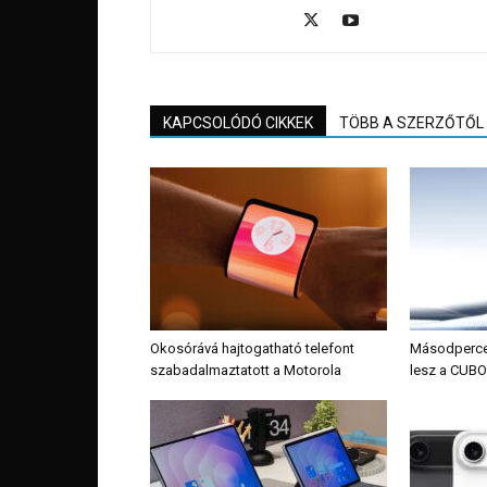
KAPCSOLÓDÓ CIKKEK
TÖBB A SZERZŐTŐL
Okosórává hajtogatható telefont
Másodpercek 
szabadalmaztatott a Motorola
lesz a CUBO