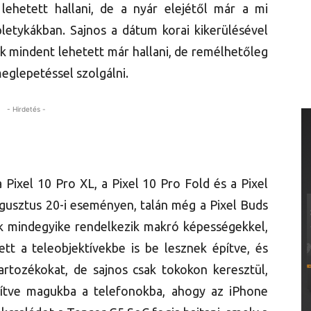
ehetett hallani, de a nyár elejétől már a mi
letykákban. Sajnos a dátum korai kikerülésével
ok mindent lehetett már hallani, de remélhetőleg
meglepetéssel szolgálni.
- Hirdetés -
a Pixel 10 Pro XL, a Pixel 10 Pro Fold és a Pixel
gusztus 20-i eseményen, talán még a Pixel Buds
nok mindegyike rendelkezik makró képességekkel,
tt a teleobjektívekbe is be lesznek építve, és
rtozékokat, de sajnos csak tokokon keresztül,
ítve magukba a telefonokba, ahogy az iPhone