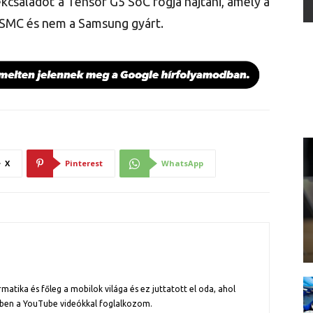
ékcsaládot a Tensor G5 SoC fogja hajtani, amely a
TSMC és nem a Samsung gyárt.
X
Pinterest
WhatsApp
atika és főleg a mobilok világa és ez juttatott el oda, ahol
ben a YouTube videókkal foglalkozom.