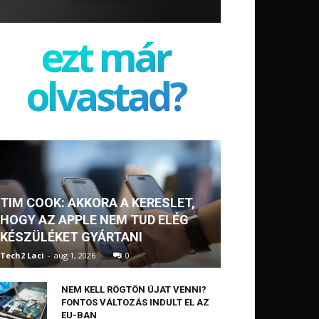
ezt már
olvastad?
TIM COOK: AKKORA A KERESLET,
HOGY AZ APPLE NEM TUD ELÉG
KÉSZÜLÉKET GYÁRTANI
Tech2 Laci
-
aug 1, 2026
0
NEM KELL RÖGTÖN ÚJAT VENNI?
FONTOS VÁLTOZÁS INDULT EL AZ
EU-BAN