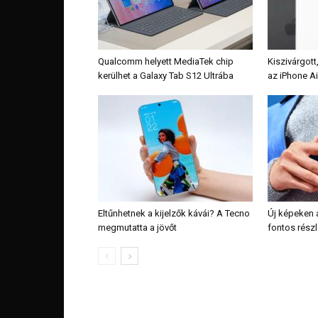
Qualcomm helyett MediaTek chip
Kiszivárgott
kerülhet a Galaxy Tab S12 Ultrába
az iPhone Ai
Eltűnhetnek a kijelzők kávái? A Tecno
Új képeken a
megmutatta a jövőt
fontos részle