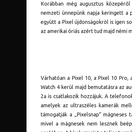
Korábban még augusztus közepéről l
nemzeti ünnepünk napja keringett a p
együtt a Pixel újdonságokról is igen s
az amerikai óriás azért tud majd némi 
Várhatóan a Pixel 10, a Pixel 10 Pro, 
Watch 4 kerül majd bemutatásra az au
2a is csatlakozik hozzájuk. A telefo
amelyek az ultraszéles kamerák melle
támogatják a „Pixelsnap” mágneses ta
mivel a mágnesek nem lesznek beép