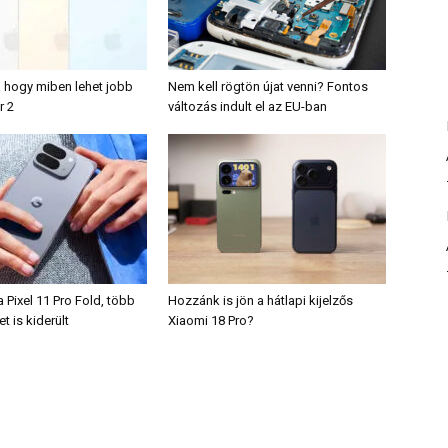
, hogy miben lehet jobb
Nem kell rögtön újat venni? Fontos
r 2
változás indult el az EU-ban
 Pixel 11 Pro Fold, több
Hozzánk is jön a hátlapi kijelzős
t is kiderült
Xiaomi 18 Pro?