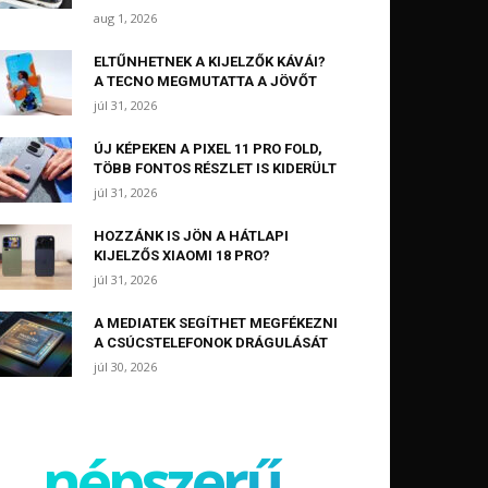
aug 1, 2026
ELTŰNHETNEK A KIJELZŐK KÁVÁI?
A TECNO MEGMUTATTA A JÖVŐT
júl 31, 2026
ÚJ KÉPEKEN A PIXEL 11 PRO FOLD,
TÖBB FONTOS RÉSZLET IS KIDERÜLT
júl 31, 2026
HOZZÁNK IS JÖN A HÁTLAPI
KIJELZŐS XIAOMI 18 PRO?
júl 31, 2026
A MEDIATEK SEGÍTHET MEGFÉKEZNI
A CSÚCSTELEFONOK DRÁGULÁSÁT
júl 30, 2026
népszerű