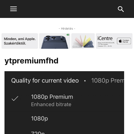
- Hirdetés -
ytpremiumfhd