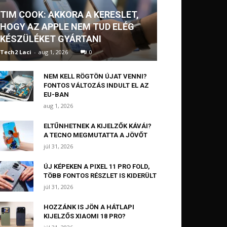
TIM COOK: AKKORA A KERESLET,
HOGY AZ APPLE NEM TUD ELÉG
KÉSZÜLÉKET GYÁRTANI
Tech2 Laci
-
aug 1, 2026
0
NEM KELL RÖGTÖN ÚJAT VENNI?
FONTOS VÁLTOZÁS INDULT EL AZ
EU-BAN
aug 1, 2026
ELTŰNHETNEK A KIJELZŐK KÁVÁI?
A TECNO MEGMUTATTA A JÖVŐT
júl 31, 2026
ÚJ KÉPEKEN A PIXEL 11 PRO FOLD,
TÖBB FONTOS RÉSZLET IS KIDERÜLT
júl 31, 2026
HOZZÁNK IS JÖN A HÁTLAPI
KIJELZŐS XIAOMI 18 PRO?