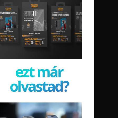
ezt már
olvastad?