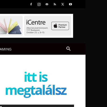
AMING
itt is
megtalálsz