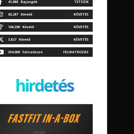
41,088
Rajongók
TETSZIK
63,287
Követő
KÖVETÉS
160,200
Követő
KÖVETÉS
3,827
Követő
KÖVETÉS
334,000
Feliratkozó
FELIRATKOZÁS
hirdetés