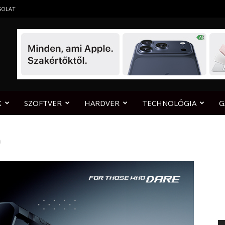
SOLAT
K
SZOFTVER
HARDVER
TECHNOLÓGIA
G
0