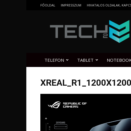
FŐOLDAL
IMPRESSZUM
HIVATALOS OLDALAK, KAPC
Tech2.hu
TELEFON
TABLET
NOTEBOO
XREAL_R1_1200X120