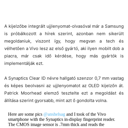
A kijelzőbe integrált ujjlenyomat-olvasóval már a Samsung
is próbálkozott a hírek szerint, azonban nem sikerült
megoldaniuk, viszont így, hogy megvan a tech és
vélhetően a Vivo lesz az első gyártó, aki ilyen mobilt dob a
piacra, már csak idő kérdése, hogy más gyártók is
implementálják ezt.
A Synaptics Clear ID névre hallgató szenzor 0,7 mm vastag
és képes beolvasni az ujjlenyomatot az OLED kijelzőn át.
Patrick Moorhead elemző tesztelte ezt a megoldást és
állítása szerint gyorsabb, mint azt ő gondolta volna.
Here are some pics
@anshelsag
and I took of the Vivo
smartphone with the Synaptics in-display fingerprint reader.
The CMOS image sensor is .7mm thick and reads the