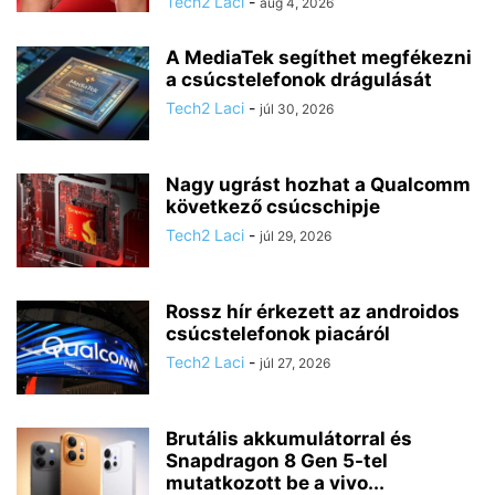
Tech2 Laci
-
aug 4, 2026
A MediaTek segíthet megfékezni
a csúcstelefonok drágulását
Tech2 Laci
-
júl 30, 2026
Nagy ugrást hozhat a Qualcomm
következő csúcschipje
Tech2 Laci
-
júl 29, 2026
Rossz hír érkezett az androidos
csúcstelefonok piacáról
Tech2 Laci
-
júl 27, 2026
Brutális akkumulátorral és
Snapdragon 8 Gen 5-tel
mutatkozott be a vivo...