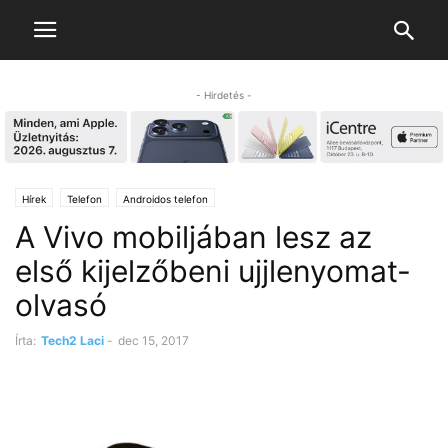
- Hirdetés -
Hírek
Telefon
Androidos telefon
A Vivo mobiljában lesz az
első kijelzőbeni ujjlenyomat-
olvasó
Írta:
Tech2 Laci
-
dec 15, 2017