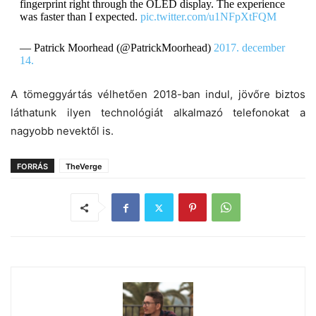
fingerprint right through the OLED display. The experience
was faster than I expected.
pic.twitter.com/u1NFpXtFQM
— Patrick Moorhead (@PatrickMoorhead)
2017. december
14.
A tömeggyártás vélhetően 2018-ban indul, jövőre biztos
láthatunk ilyen technológiát alkalmazó telefonokat a
nagyobb nevektől is.
FORRÁS
TheVerge