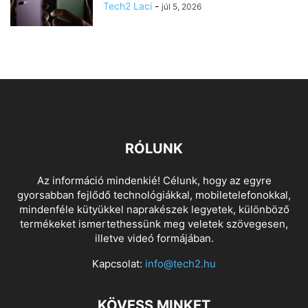
Tech2 Laci
-
júl 5, 2026
RÓLUNK
Az információ mindenkié! Célunk, hogy az egyre
gyorsabban fejlődő technológiákkal, mobiletelefonokkal,
mindenféle kütyükkel naprakészek legyetek, különböző
termékeket ismertethessünk meg veletek szövegesen,
illetve videó formájában.
Kapcsolat:
info@tech2.hu
KÖVESS MINKET