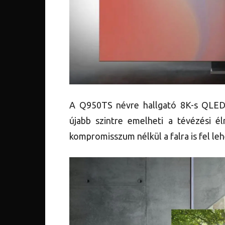
A Q950TS névre hallgató 8K-s QLED t
újabb szintre emelheti a tévézési é
kompromisszum nélkül a falra is fel leh