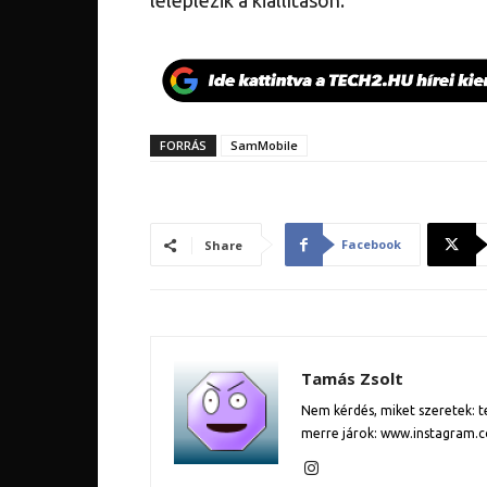
FORRÁS
SamMobile
Facebook
Share
Tamás Zsolt
Nem kérdés, miket szeretek: te
merre járok: www.instagram.