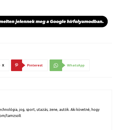
X
Pinterest
WhatsApp
chnológia, jog, sport, utazás, zene, autók. Aki követné, hogy
com/tamzsolt