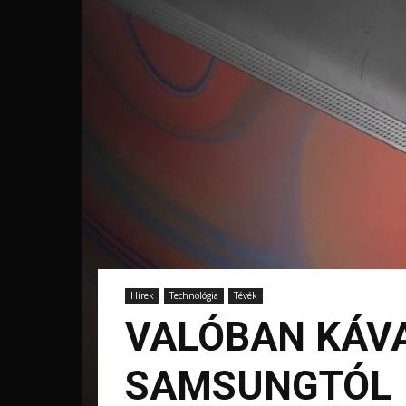
Hírek
Technológia
Tévék
VALÓBAN KÁVA 
SAMSUNGTÓL