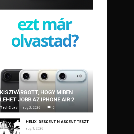
ezt már
olvastad?
KISZIVÁRGOTT, HOGY MIBEN
LEHET JOBB AZ IPHONE AIR 2
Tech2 Laci
-
aug 3, 2026
0
HELIX: DESCENT N ASCENT TESZT
aug 1, 2026