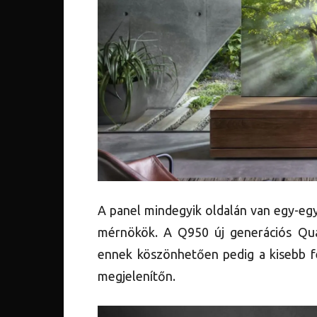
A panel mindegyik oldalán van egy-eg
mérnökök. A Q950 új generációs Qua
ennek köszönhetően pedig a kisebb fe
megjelenítőn.