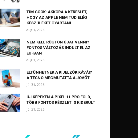
TIM COOK: AKKORA A KERESLET,
HOGY AZ APPLE NEM TUD ELÉG
KÉSZÜLÉKET GYÁRTANI
aug 1, 2026
NEM KELL RÖGTÖN ÚJAT VENNI?
FONTOS VÁLTOZÁS INDULT EL AZ
EU-BAN
aug 1, 2026
ELTŰNHETNEK A KIJELZŐK KÁVÁI?
A TECNO MEGMUTATTA A JÖVŐT
júl 31, 2026
ÚJ KÉPEKEN A PIXEL 11 PRO FOLD,
TÖBB FONTOS RÉSZLET IS KIDERÜLT
júl 31, 2026