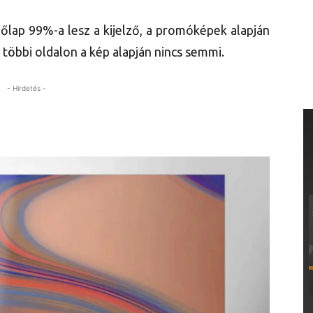
előlap 99%-a lesz a kijelző, a promóképek alapján
 többi oldalon a kép alapján nincs semmi.
- Hirdetés -