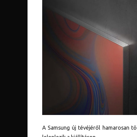
A Samsung új tévéjéről hamarosan tö
leleplezik a kiállításon.