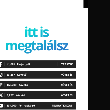
itt is
megtalálsz
41,088
Rajongók
TETSZIK
63,287
Követő
KÖVETÉS
160,200
Követő
KÖVETÉS
3,827
Követő
KÖVETÉS
334,000
Feliratkozó
FELIRATKOZÁS