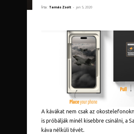
Írta:
Tamás Zsolt
-
jan 5, 2020
A kávákat nem csak az okostelefonokná
is próbálják minél kisebbre csinálni, a 
káva nélküli tévét.