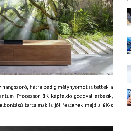
y hangszóró, hátra pedig mélynyomót is tettek a
ntum Processor 8K képfeldolgozóval érkezik,
lbontású tartalmak is jól festenek majd a 8K-s