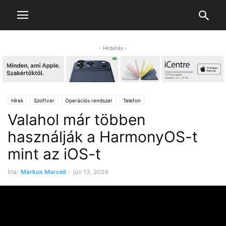
- Hirdetés -
Hírek
Szoftver
Operációs rendszer
Telefon
Valahol már többen
használják a HarmonyOS-t
mint az iOS-t
Írta:
Márkus Marcell
-
jún 13, 2024