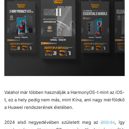
Valahol már többen használják a HarmonyOS-t mint az iOS-
t, ez a hely pedig nem más, mint Kína, ami nagy mérföldkő
a Huawei rendszerének életében.
2024 első negyedévében született meg az
áttörés
, így