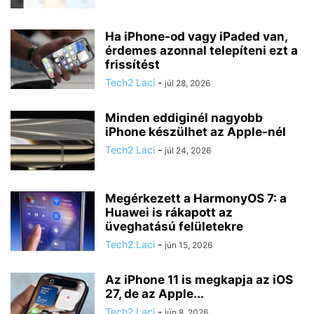
Ha iPhone-od vagy iPaded van,
érdemes azonnal telepíteni ezt a
frissítést
Tech2 Laci
-
júl 28, 2026
Minden eddiginél nagyobb
iPhone készülhet az Apple-nél
Tech2 Laci
-
júl 24, 2026
Megérkezett a HarmonyOS 7: a
Huawei is rákapott az
üveghatású felületekre
Tech2 Laci
-
jún 15, 2026
Az iPhone 11 is megkapja az iOS
27, de az Apple...
Tech2 Laci
-
jún 8, 2026