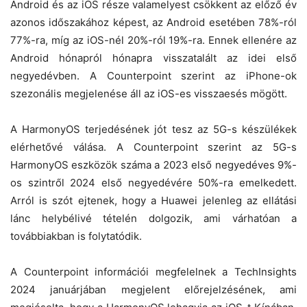
Android és az iOS része valamelyest csökkent az előző év
azonos időszakához képest, az Android esetében 78%-ról
77%-ra, míg az iOS-nél 20%-ról 19%-ra. Ennek ellenére az
Android hónapról hónapra visszatalált az idei első
negyedévben. A Counterpoint szerint az iPhone-ok
szezonális megjelenése áll az iOS-es visszaesés mögött.
A HarmonyOS terjedésének jót tesz az 5G-s készülékek
elérhetővé válása. A Counterpoint szerint az 5G-s
HarmonyOS eszközök száma a 2023 első negyedéves 9%-
os szintről 2024 első negyedévére 50%-ra emelkedett.
Arról is szót ejtenek, hogy a Huawei jelenleg az ellátási
lánc helybélivé tételén dolgozik, ami várhatóan a
továbbiakban is folytatódik.
A Counterpoint információi megfelelnek a TechInsights
2024 januárjában megjelent előrejelzésének, ami