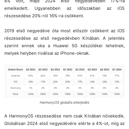
8% volt, majd 2024 első negyedévében 17%-ra
emelkedett. Ugyanebben az időszakban az iOS
részesedése 20%-ról 16%-ra csökkent.
2019 első negyedéve óta most először csökkent az iOS
részesedése az első negyedévben Kínában. A jelentés
szerint ennek oka a Huawei 5G készülékei lehetnek,
melyek helyben riválisai az iPhone-oknak.
HarmonyOS globális elterjedés
A HarmonyOS részesedése nem csak Kínában növekedik.
Globálisan 2024 első negyedévére elérte a 4%-ot, míg az