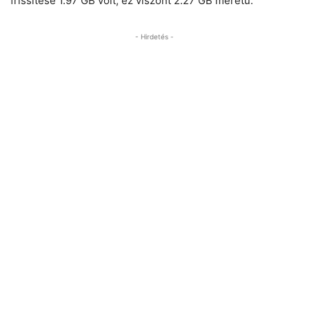
frissítése 1.97 GB volt, ez viszont 2.27 GB méretű.
- Hirdetés -