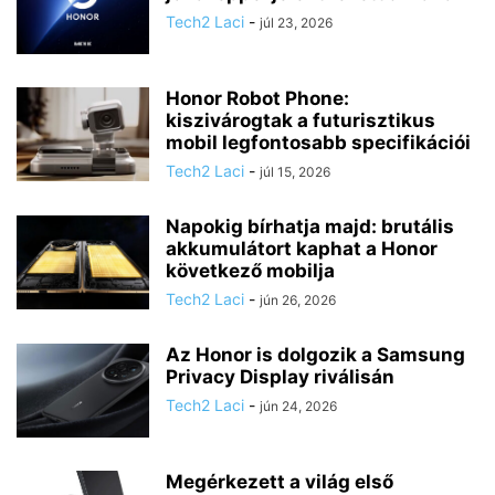
Tech2 Laci
-
júl 23, 2026
Honor Robot Phone:
kiszivárogtak a futurisztikus
mobil legfontosabb specifikációi
Tech2 Laci
-
júl 15, 2026
Napokig bírhatja majd: brutális
akkumulátort kaphat a Honor
következő mobilja
Tech2 Laci
-
jún 26, 2026
Az Honor is dolgozik a Samsung
Privacy Display riválisán
Tech2 Laci
-
jún 24, 2026
Megérkezett a világ első