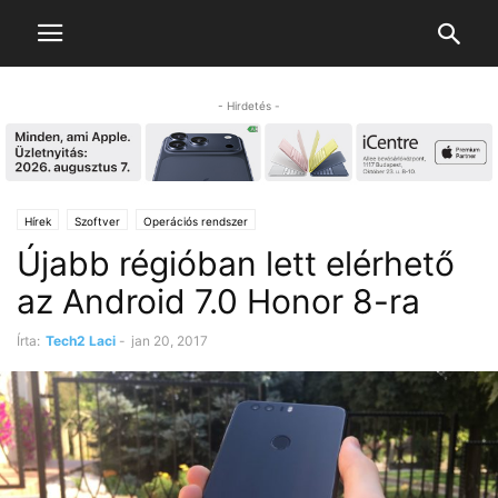
- Hirdetés -
Hírek
Szoftver
Operációs rendszer
Újabb régióban lett elérhető
az Android 7.0 Honor 8-ra
Írta:
Tech2 Laci
-
jan 20, 2017