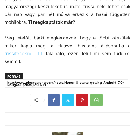
magyarországi készülékek is mától frissülnek, lehet csak
pár nap vagy pár hét múlva érkezik a hazai független
mobilokra.
Ti megkaptátok már?
Még mielőtt bárki megkérdezné, hogy a többi készülék
mikor kapja meg, a Huawei hivatalos álláspontja a
frissítésekről ITT
található, ezen felül mi sem tudunk
semmit.
FORRÁS
http://www.phonearena.com/news/Honor-8-starts-getting-Android-7.0-
Nougat-update_id90211