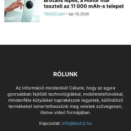
Brutális lépés, a Honor már
teszteli az 11 000 mAh-s telepet
Tech2 Laci
-
ápr 19, 2026
RÓLUNK
Az információ mindenkié! Célunk, hogy az egyre
gyorsabban fejlődő technológiákkal, mobiletelefonokkal,
mindenféle kütyükkel naprakészek legyetek, különböző
termékeket ismertethessünk meg veletek szövegesen,
illetve videó formájában.
Kapcsolat:
info@tech2.hu