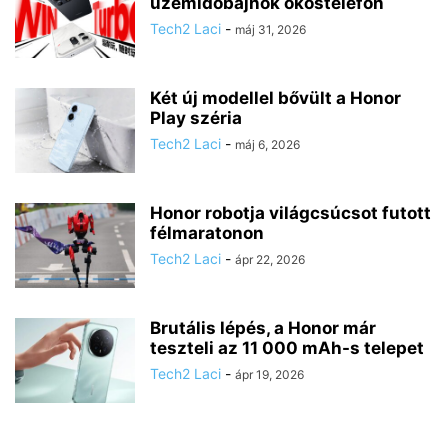
üzemidőbajnok okostelefon
Tech2 Laci
-
máj 31, 2026
Két új modellel bővült a Honor
Play széria
Tech2 Laci
-
máj 6, 2026
Honor robotja világcsúcsot futott
félmaratonon
Tech2 Laci
-
ápr 22, 2026
Brutális lépés, a Honor már
teszteli az 11 000 mAh-s telepet
Tech2 Laci
-
ápr 19, 2026