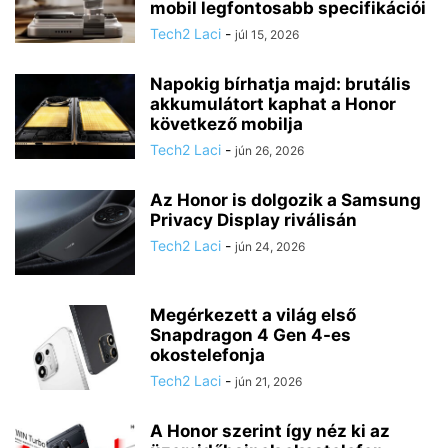
mobil legfontosabb specifikációi
Tech2 Laci
-
júl 15, 2026
Napokig bírhatja majd: brutális
akkumulátort kaphat a Honor
következő mobilja
Tech2 Laci
-
jún 26, 2026
Az Honor is dolgozik a Samsung
Privacy Display riválisán
Tech2 Laci
-
jún 24, 2026
Megérkezett a világ első
Snapdragon 4 Gen 4-es
okostelefonja
Tech2 Laci
-
jún 21, 2026
A Honor szerint így néz ki az