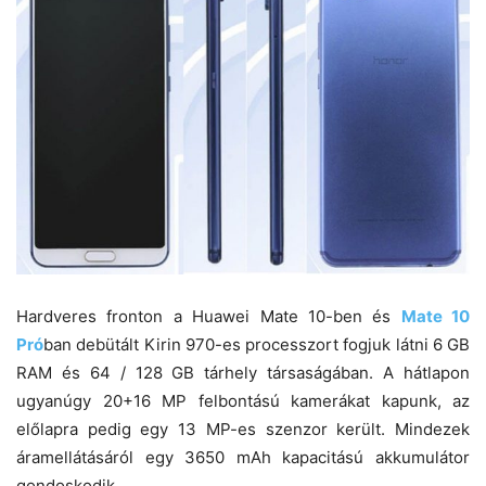
Hardveres fronton a Huawei Mate 10-ben és
Mate 10
Pró
ban debütált Kirin 970-es processzort fogjuk látni 6 GB
RAM és 64 / 128 GB tárhely társaságában. A hátlapon
ugyanúgy 20+16 MP felbontású kamerákat kapunk, az
előlapra pedig egy 13 MP-es szenzor került. Mindezek
áramellátásáról egy 3650 mAh kapacitású akkumulátor
gondoskodik.