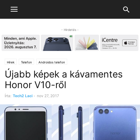
- Hirdetés -
Hírek
Telefon
Androidos telefon
Újabb képek a kávamentes
Honor V10-ről
Írta:
Tech2 Laci
-
nov 27, 2017