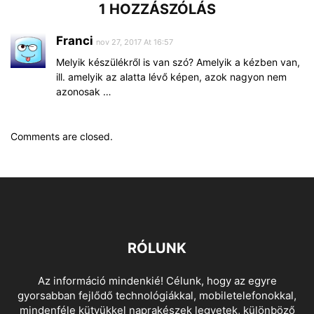
1 HOZZÁSZÓLÁS
Franci
nov 27, 2017 At 16:57
Melyik készülékről is van szó? Amelyik a kézben van,
ill. amelyik az alatta lévő képen, azok nagyon nem
azonosak …
Comments are closed.
RÓLUNK
Az információ mindenkié! Célunk, hogy az egyre
gyorsabban fejlődő technológiákkal, mobiletelefonokkal,
mindenféle kütyükkel naprakészek legyetek, különböző